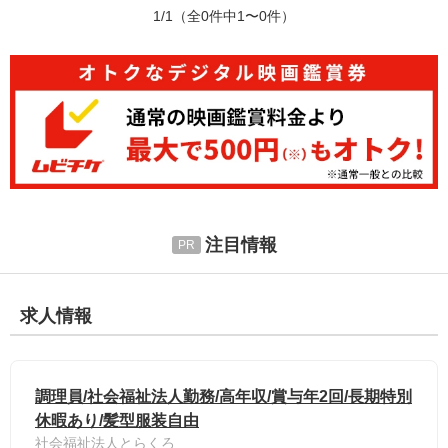
1/1
（全0件中1〜0件）
注目情報
求人情報
調理員/社会福祉法人勤務/高年収/賞与年2回/長期特別
休暇あり/髪型服装自由
社会福祉法人とらくろ