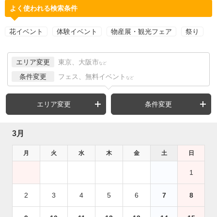
よく使われる検索条件
花イベント
体験イベント
物産展・観光フェア
祭り
エリア変更
東京、大阪市
など
条件変更
フェス、無料イベント
など
エリア変更
条件変更
3月
月
火
水
木
金
土
日
1
2
3
4
5
6
7
8