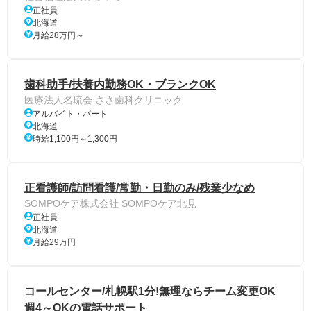
正社員
北海道
月給28万円～
歯科助手/扶養内勤務OK・ブランクOK
医療法人名琉会 ささ歯科クリニック
アルバイト・パート
北海道
時給1,100円～1,300円
正看護師/訪問看護/常勤・日勤のみ/残業少なめ
SOMPOケア株式会社 SOMPOケア北見
正社員
北海道
月給29万円
コールセンター/札幌駅1分!無理ならチーム変更OK
週4～OKの電話サポート