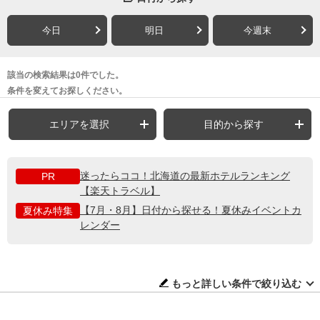
今日
明日
今週末
該当の検索結果は0件でした。
条件を変えてお探しください。
エリアを選択
目的から探す
迷ったらココ！北海道の最新ホテルランキング
PR
【楽天トラベル】
【7月・8月】日付から探せる！夏休みイベントカ
夏休み特集
レンダー
もっと詳しい条件で絞り込む