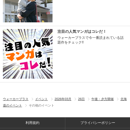
注目の人気マンガはコレだ！
ウォーカープラスで今一番読まれている話
題作をチェック!!
ウォーカープラス
イベント
2026年03月
26日
午後・夕方開催
北海
道のイベント
その他のイベント
利用規約
プライバシーポリシー