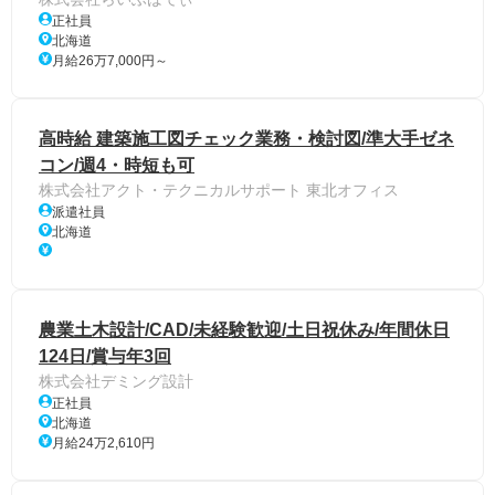
正社員
北海道
月給26万7,000円～
高時給 建築施工図チェック業務・検討図/準大手ゼネ
コン/週4・時短も可
株式会社アクト・テクニカルサポート 東北オフィス
派遣社員
北海道
農業土木設計/CAD/未経験歓迎/土日祝休み/年間休日
124日/賞与年3回
株式会社デミング設計
正社員
北海道
月給24万2,610円