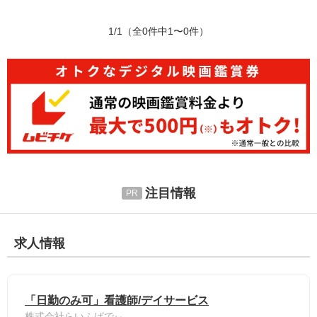
1/1
（全0件中1〜0件）
注目情報
求人情報
「日勤のみ可」看護師/デイサービス
株式会社らいふばでぃ