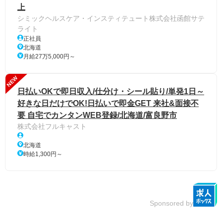
上
シミックヘルスケア・インスティテュート株式会社函館サテ
ライト
正社員
北海道
月給27万5,000円～
NEW
日払いOKで即日収入/仕分け・シール貼り/単発1日～
好きな日だけでOK!日払いで即金GET 来社&面接不
要 自宅でカンタンWEB登録/北海道/富良野市
株式会社フルキャスト
北海道
時給1,300円～
Sponsored by