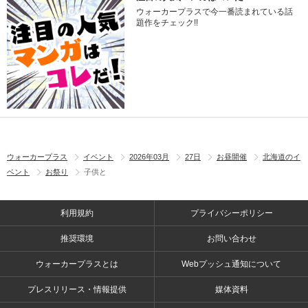
ウォーカープラスで今一番読まれている話
題作をチェック!!
ウォーカープラス
イベント
2026年03月
27日
お昼開催
北海道のイ
ベント
お祭り
子供と
利用規約
プライバシーポリシー
推奨環境
お問い合わせ
ウォーカープラスとは
Webプッシュ通知について
プレスリリース・情報提供
媒体資料