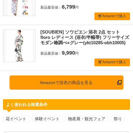
6,799
新品最安値：
円
Amazonで購入
[SOUBIEN] ソウビエン 浴衣 2点 セット
floro レディース (浴衣/半幅帯) フリーサイズ
モダン椿調べ×グレー(ykt10285-obh10005)
9,990
新品最安値：
円
Amazonで購入
Amazonで浴衣の商品を見る
よく使われる検索条件
花イベント
体験イベント
物産展・観光フェア
祭り