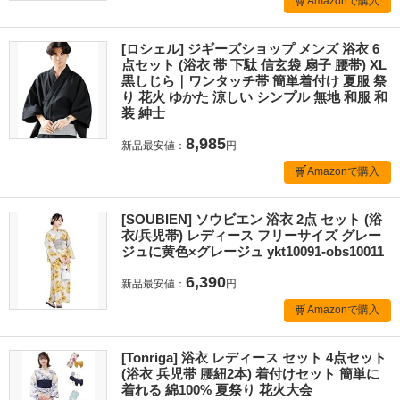
Amazonで購入
[ロシェル] ジギーズショップ メンズ 浴衣 6
点セット (浴衣 帯 下駄 信玄袋 扇子 腰帯) XL
黒しじら｜ワンタッチ帯 簡単着付け 夏服 祭
り 花火 ゆかた 涼しい シンプル 無地 和服 和
装 紳士
8,985
新品最安値：
円
Amazonで購入
[SOUBIEN] ソウビエン 浴衣 2点 セット (浴
衣/兵児帯) レディース フリーサイズ グレー
ジュに黄色×グレージュ ykt10091-obs10011
6,390
新品最安値：
円
Amazonで購入
[Tonriga] 浴衣 レディース セット 4点セット
(浴衣 兵児帯 腰紐2本) 着付けセット 簡単に
着れる 綿100% 夏祭り 花火大会