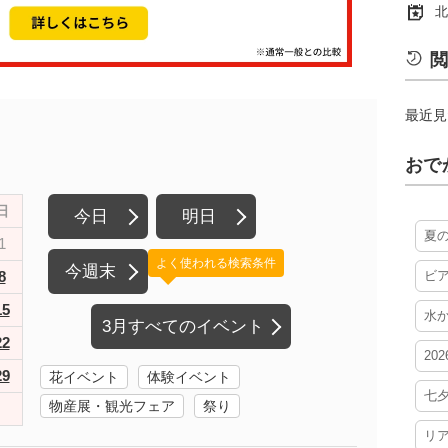
北
閲
最近見
おで
日
今日
明日
夏
1
よく使われる検索条件
今週末
8
ビ
15
水
3月すべてのイベント
22
20
29
花イベント
体験イベント
七
物産展・観光フェア
祭り
リ