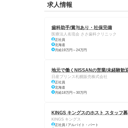
求人情報
歯科助手/賞与あり・社保完備
医療法人名琉会 ささ歯科クリニック
正社員
北海道
月給19万円～24万円
地元で働くNISSANの営業/未経験歓
日産プリンス札幌販売株式会社
正社員
北海道
月給18万円～30万円
KINGS キングスのホスト スタッフ
KINGS キングス
正社員 / アルバイト・パート