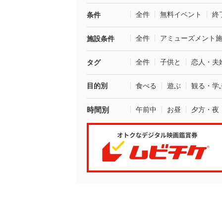
全件
無料イベント
終
条件
全件
アミューズメント
施設条件
全件
子供と
恋人・夫
タグ
目的別
食べる
遊ぶ
観る・学
時間別
午前中
お昼
夕方・夜