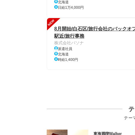
北海道
日給1万4,000円
NEW
8月開始/白石区/旅行会社のバックオ
駅近/旅行事務
株式会社パソナ
派遣社員
北海道
時給1,400円
テ
テー
東海満喫Walker