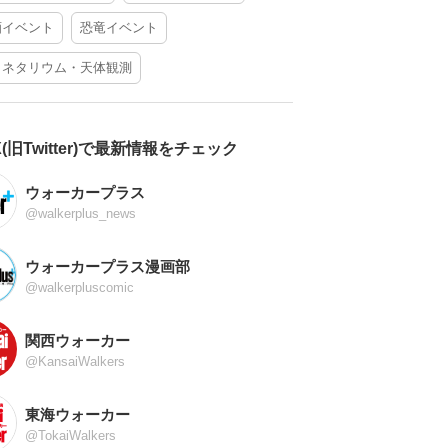
酒イベント
恐竜イベント
ラネタリウム・天体観測
X(旧Twitter)で最新情報をチェック
ウォーカープラス
@walkerplus_news
ウォーカープラス漫画部
@walkerpluscomic
関西ウォーカー
@KansaiWalkers
東海ウォーカー
@TokaiWalkers