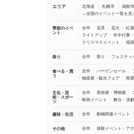
エリア
北海道
札幌市
函館
→全国のイベント一覧を見
全件
花見
花火
紅
季節のイベ
ント
ライトアップ
年中行事
クリスマスイベント
福
全件
祭り
フェスティ
祭り
全件
バーゲンセール
食べる・買
う
物産展・観光フェア
商
全件
美術展・博物展
文化・芸
術・スポー
映画イベント
舞台・演
ツ
全件
動物関連イベント
趣味・生活
全件
体験イベント・ア
その他