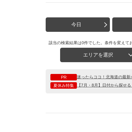
今日
該当の検索結果は0件でした。条件を変えて
エリアを選択
迷ったらココ！北海道の最新
PR
【7月・8月】日付から探せ
夏休み特集