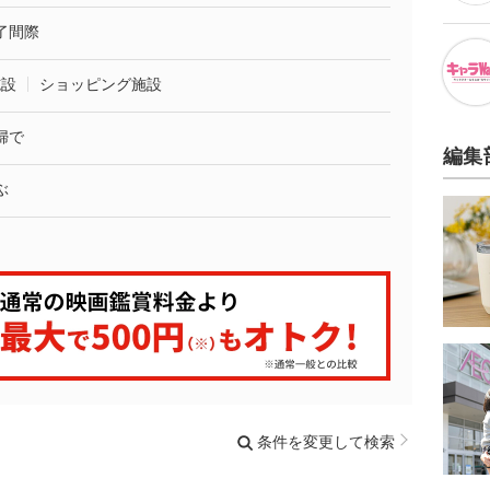
了間際
施設
ショッピング施設
婦で
編集
ぶ
条件を変更して検索