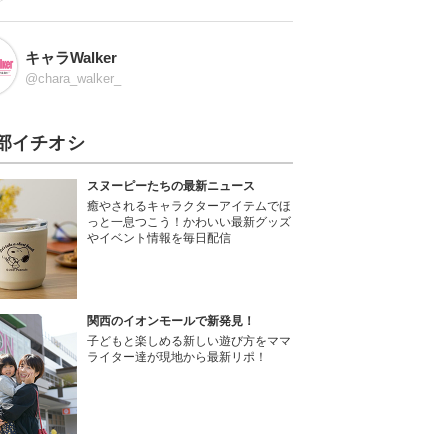
キャラWalker
@chara_walker_
部イチオシ
スヌーピーたちの最新ニュース
癒やされるキャラクターアイテムでほ
っと一息つこう！かわいい最新グッズ
やイベント情報を毎日配信
関西のイオンモールで新発見！
子どもと楽しめる新しい遊び方をママ
ライター達が現地から最新リポ！