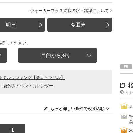
ウォーカープラス掲載の駅・路線について
明日
今週末
お探しください。
目的から探す
ホテルランキング【楽天トラベル】
北
る！夏休みイベントカレンダー
8月
赤
もっと詳しい条件で絞り込む
特
美
1
2