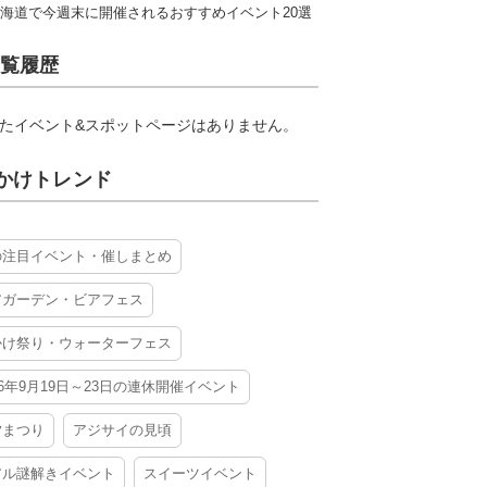
海道で今週末に開催されるおすすめイベント20選
覧履歴
たイベント&スポットページはありません。
かけトレンド
の注目イベント・催しまとめ
アガーデン・ビアフェス
かけ祭り・ウォーターフェス
26年9月19日～23日の連休開催イベント
夕まつり
アジサイの見頃
アル謎解きイベント
スイーツイベント