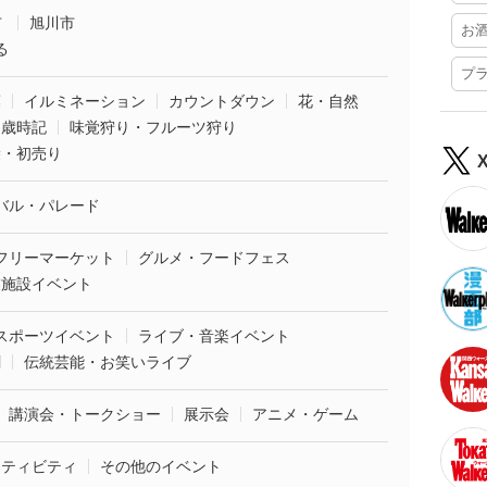
市
旭川市
お
る
プ
葉
イルミネーション
カウントダウン
花・自然
・歳時記
味覚狩り・フルーツ狩り
袋・初売り
バル・パレード
フリーマーケット
グルメ・フードフェス
業施設イベント
スポーツイベント
ライブ・音楽イベント
劇
伝統芸能・お笑いライブ
講演会・トークショー
展示会
アニメ・ゲーム
クティビティ
その他のイベント