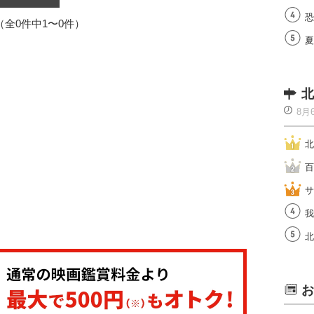
恐
1（全0件中1〜0件）
夏
北
8月
北
百
サ
我
北
お