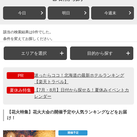
今日
明日
今週末
該当の検索結果は0件でした。
条件を変えてお探しください。
エリアを選択
目的から探す
迷ったらココ！北海道の最新ホテルランキング
PR
【楽天トラベル】
【7月・8月】日付から探せる！夏休みイベントカ
夏休み特集
レンダー
【花火特集】花火大会の開催予定や人気ランキングなどをお届
け！
開催予定