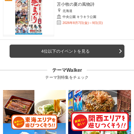
苫小牧の夏の風物詩
北海道
中央公園 キラキラ公園
2026年8月7日(金)～9日(日)
4位以下のイベントを見る
テーマWalker
テーマ別特集をチェック