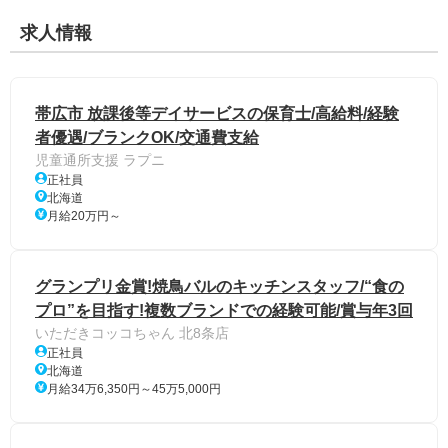
求人情報
帯広市 放課後等デイサービスの保育士/高給料/経験
者優遇/ブランクOK/交通費支給
児童通所支援 ラプニ
正社員
北海道
月給20万円～
グランプリ金賞!焼鳥バルのキッチンスタッフ/“食の
プロ”を目指す!複数ブランドでの経験可能/賞与年3回
いただきコッコちゃん 北8条店
正社員
北海道
月給34万6,350円～45万5,000円