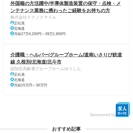
外国籍の方活躍中/半導体製造装置の保守・点検・メ
ンテナンス業務に携わったご経験をお持ちの方
株式会社テクノスマイル
正社員
北海道
月給27万4,200円～39万1,900円
介護職・ヘルパー/グループホーム/道南いさりび鉄道
線 久根別/北海道/北斗市
認知症高齢者グループホームゆうしん
正社員
北海道
月給25万円～30万円
Sponsored by
おすすめ記事