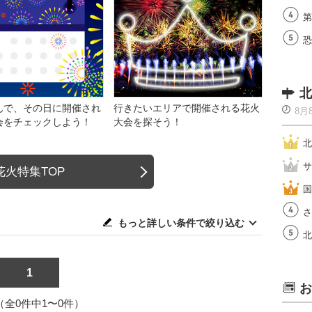
第
恐
北
んで、その日に開催され
行きたいエリアで開催される花火
8月
会をチェックしよう！
大会を探そう！
北
サ
花火特集TOP
国
さ
もっと詳しい条件で絞り込む
北
1
お
1（全0件中1〜0件）