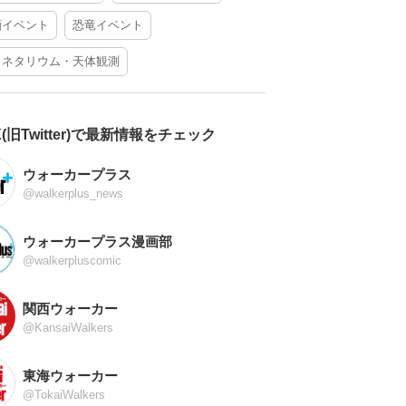
酒イベント
恐竜イベント
ラネタリウム・天体観測
X(旧Twitter)で最新情報をチェック
ウォーカープラス
@walkerplus_news
ウォーカープラス漫画部
@walkerpluscomic
関西ウォーカー
@KansaiWalkers
東海ウォーカー
@TokaiWalkers