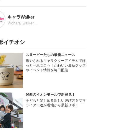
キャラWalker
@chara_walker_
部イチオシ
スヌーピーたちの最新ニュース
癒やされるキャラクターアイテムでほ
っと一息つこう！かわいい最新グッズ
やイベント情報を毎日配信
関西のイオンモールで新発見！
子どもと楽しめる新しい遊び方をママ
ライター達が現地から最新リポ！