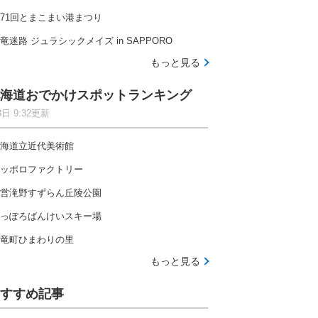
71回とまこまい港まつり
竜迷路 ジュラシックメイズ in SAPPORO
もっと見る
海道おでかけスポットランキング
8日 9:32更新
海道立近代美術館
ッポロファクトリー
営滝野すずらん丘陵公園
っぽろばんけいスキー場
竜町ひまわりの里
もっと見る
すすめ記事