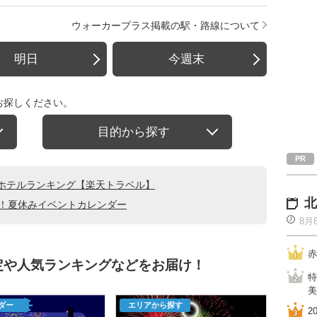
ウォーカープラス掲載の駅・路線について
明日
今週末
お探しください。
目的から探す
ホテルランキング【楽天トラベル】
北
る！夏休みイベントカレンダー
8月
赤
定や人気ランキングなどをお届け！
特
美
ダー
エリアから探す
2