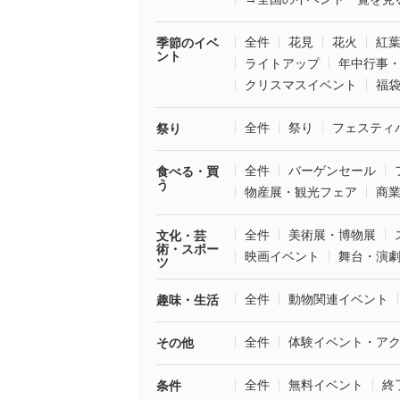
全件
花見
花火
紅
季節のイベ
ント
ライトアップ
年中行事
クリスマスイベント
福
全件
祭り
フェスティ
祭り
全件
バーゲンセール
食べる・買
う
物産展・観光フェア
商
全件
美術展・博物展
文化・芸
術・スポー
映画イベント
舞台・演
ツ
全件
動物関連イベント
趣味・生活
全件
体験イベント・ア
その他
全件
無料イベント
終
条件