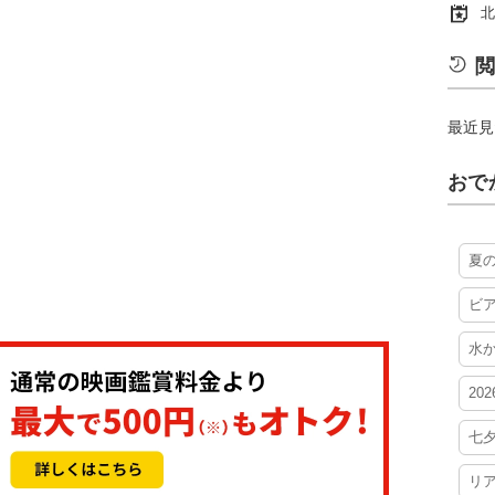
北
閲
最近見
おで
夏
ビ
水
20
七
リ