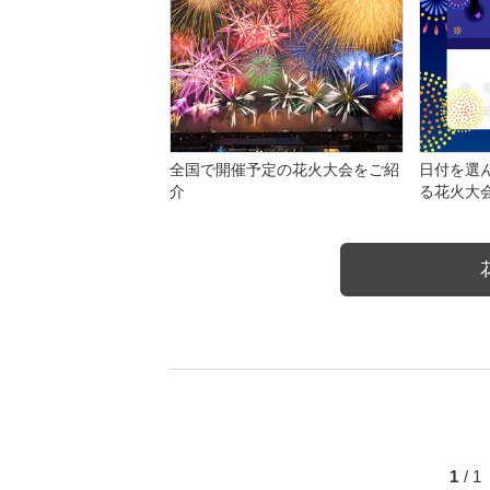
全国で開催予定の花火大会をご紹
日付を選
介
る花火大
1
/ 