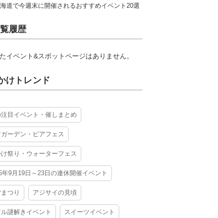
海道で今週末に開催されるおすすめイベント20選
覧履歴
たイベント&スポットページはありません。
かけトレンド
の注目イベント・催しまとめ
アガーデン・ビアフェス
かけ祭り・ウォーターフェス
26年9月19日～23日の連休開催イベント
夕まつり
アジサイの見頃
アル謎解きイベント
スイーツイベント