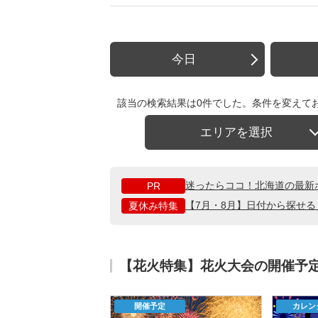
今日
該当の検索結果は0件でした。条件を変えて
エリアを選択
迷ったらココ！北海道の最新
PR
【7月・8月】日付から探せ
夏休み特集
【花火特集】花火大会の開催予
開催予定
カレン