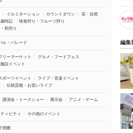
葉
イルミネーション
カウントダウン
花・自然
・歳時記
味覚狩り・フルーツ狩り
袋・初売り
編集
バル・パレード
フリーマーケット
グルメ・フードフェス
業施設イベント
スポーツイベント
ライブ・音楽イベント
劇
伝統芸能・お笑いライブ
講演会・トークショー
展示会
アニメ・ゲーム
クティビティ
その他のイベント
了間際