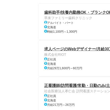
歯科助手/扶養内勤務OK・ブランクO
早来ファミリー歯科クリニック
アルバイト・パート
北海道
時給1,100円～1,300円
求人ページのWebデザイナー/月給3
株式会社RIOT
正社員
北海道
月給29万1,600円～60万円
正看護師/訪問看護/常勤・日勤のみ/
社会医療法人孝仁会 訪問看護ステーション
正社員
北海道
月給21万円～26万円