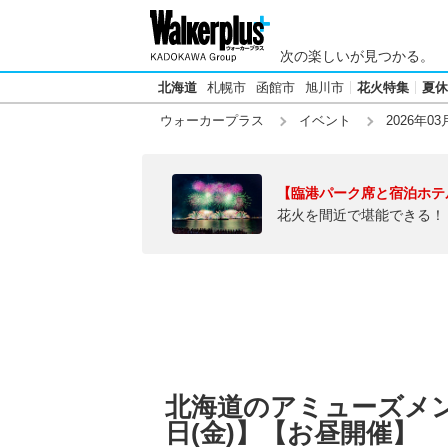
次の楽しいが見つかる。
北海道
札幌市
函館市
旭川市
花火特集
夏休
ウォーカープラス
イベント
2026年03
【臨港パーク席と宿泊ホテ
花火を間近で堪能できる！
北海道のアミューズメント
日(金)】【お昼開催】