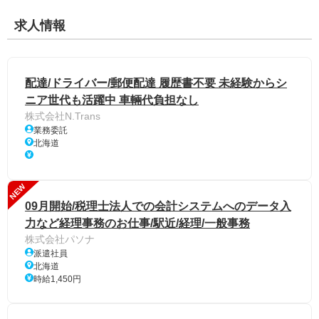
求人情報
配達/ドライバー/郵便配達 履歴書不要 未経験からシ
ニア世代も活躍中 車輛代負担なし
株式会社N.Trans
業務委託
北海道
NEW
09月開始/税理士法人での会計システムへのデータ入
力など経理事務のお仕事/駅近/経理/一般事務
株式会社パソナ
派遣社員
北海道
時給1,450円