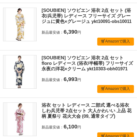
[SOUBIEN] ソウビエン 浴衣 2点 セット (浴
衣/兵児帯) レディース フリーサイズ グレー
ジュに黄色×グレージュ ykt10091-obs10011
6,390
新品最安値：
円
Amazonで購入
[SOUBIEN] ソウビエン 浴衣 2点 セット
floro レディース (浴衣/半幅帯) フリーサイズ
永夜の洋花×クリーム ykt10303-obh01971
6,993
新品最安値：
円
Amazonで購入
浴衣 セット レディース 二部式 選べる浴衣
しわ兵児帯 2点セット 大人かわいい 上品 花
柄 夏祭り 花火大会 (09, 通常タイプ)
6,100
新品最安値：
円
Amazonで購入