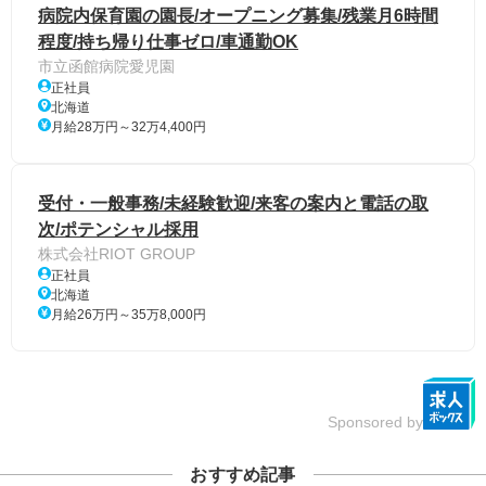
病院内保育園の園長/オープニング募集/残業月6時間
程度/持ち帰り仕事ゼロ/車通勤OK
市立函館病院愛児園
正社員
北海道
月給28万円～32万4,400円
受付・一般事務/未経験歓迎/来客の案内と電話の取
次/ポテンシャル採用
株式会社RIOT GROUP
正社員
北海道
月給26万円～35万8,000円
Sponsored by
おすすめ記事