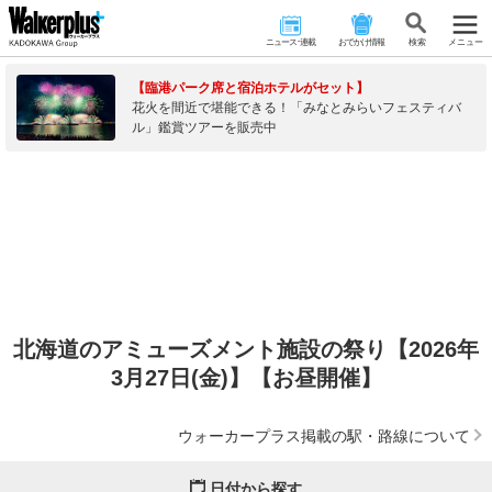
ニュース･連載
おでかけ情報
検 索
メニュー
【臨港パーク席と宿泊ホテルがセット】
花火を間近で堪能できる！「みなとみらいフェスティバ
ル」鑑賞ツアーを販売中
北海道のアミューズメント施設の祭り【2026年
3月27日(金)】【お昼開催】
ウォーカープラス掲載の駅・路線について
日付から探す