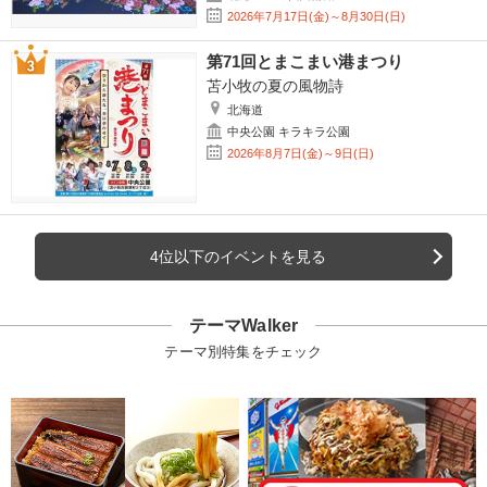
2026年7月17日(金)～8月30日(日)
第71回とまこまい港まつり
苫小牧の夏の風物詩
北海道
中央公園 キラキラ公園
2026年8月7日(金)～9日(日)
4位以下のイベントを見る
テーマWalker
テーマ別特集をチェック