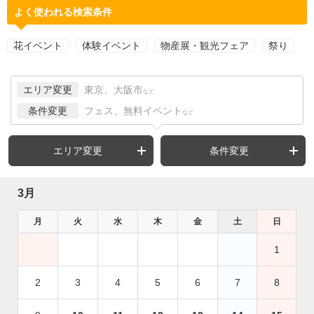
よく使われる検索条件
花イベント
体験イベント
物産展・観光フェア
祭り
エリア変更
東京、大阪市
など
条件変更
フェス、無料イベント
など
エリア変更
条件変更
3月
月
火
水
木
金
土
日
1
2
3
4
5
6
7
8