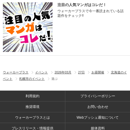
注目の人気マンガはコレだ！
ウォーカープラスで今一番読まれている話
題作をチェック!!
ウォーカープラス
イベント
2026年03月
27日
お昼開催
北海道のイ
ベント
札幌市のイベント
遊ぶ
利用規約
プライバシーポリシー
推奨環境
お問い合わせ
ウォーカープラスとは
Webプッシュ通知について
プレスリリース・情報提供
媒体資料