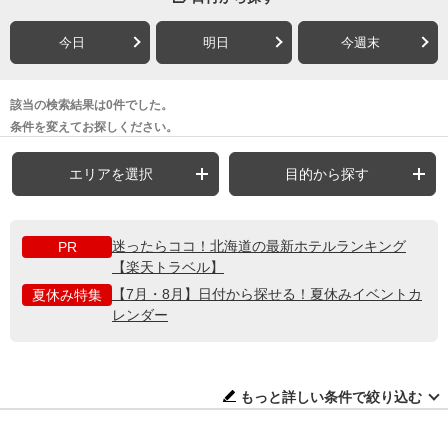
今日
明日
今週末
該当の検索結果は0件でした。
条件を変えてお探しください。
エリアを選択
目的から探す
迷ったらココ！北海道の最新ホテルランキング
PR
【楽天トラベル】
【7月・8月】日付から探せる！夏休みイベントカ
夏休み特集
レンダー
もっと詳しい条件で絞り込む