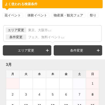
よく使われる検索条件
花イベント
体験イベント
物産展・観光フェア
祭り
エリア変更
東京、大阪市
など
条件変更
フェス、無料イベント
など
エリア変更
条件変更
3月
月
火
水
木
金
土
日
1
2
3
4
5
6
7
8