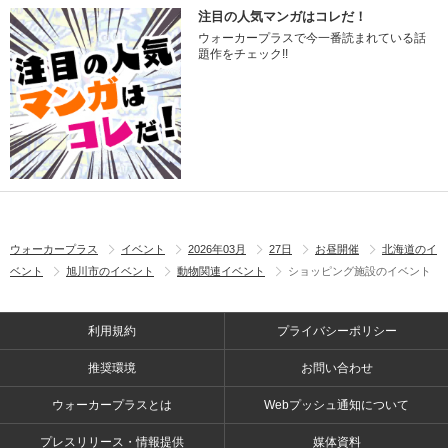
注目の人気マンガはコレだ！
ウォーカープラスで今一番読まれている話
題作をチェック!!
ウォーカープラス
イベント
2026年03月
27日
お昼開催
北海道のイ
ベント
旭川市のイベント
動物関連イベント
ショッピング施設のイベント
利用規約
プライバシーポリシー
推奨環境
お問い合わせ
ウォーカープラスとは
Webプッシュ通知について
プレスリリース・情報提供
媒体資料