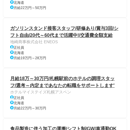
北海道
月給22万円～50万円
ガソリンスタンド接客スタッフ/研修あり/賞与3回/シ
フト自由/20代～60代まで活躍中!/交通費全額支給
地崎商事株式会社 ENEOS
正社員
北海道
月給19万円～28万円
月給18万～30万円/札幌駅前のホテルの調理スタッ
フ/選考～内定まであなたの転職をサポートします'
ホテルマイステイズ札幌アスペン
正社員
北海道
月給22万円～30万円
食品製造に伴う加工の運搬/シフト制/GW/車通勤OK