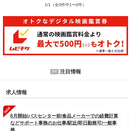
1/1
（全0件中1〜0件）
注目情報
求人情報
NEW
8月開始/バスセンター前/食品メーカーでの経費計算
などサポート事務のお仕事/駅近/即日勤務可/一般事
務