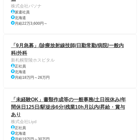
株式会社パソナ
派遣社員
北海道
月給22万3,600円～
「9月急募」/診療放射線技師/日勤常勤/病院/一般内
科/外科
新札幌聖陵ホスピタル
正社員
北海道
月給18万円～26万円
「未経験OK」書類作成等の一般事務/土日祝休み/年
間休日125日/駅徒歩6分!残業10h月以内/昇給・賞与
あり
株式会社Liyd
正社員
北海道
月給19万円～30万円