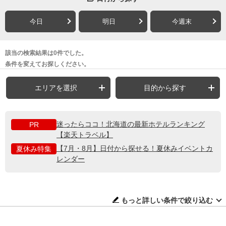
今日
明日
今週末
該当の検索結果は0件でした。
条件を変えてお探しください。
エリアを選択
目的から探す
迷ったらココ！北海道の最新ホテルランキング
PR
【楽天トラベル】
【7月・8月】日付から探せる！夏休みイベントカ
夏休み特集
レンダー
もっと詳しい条件で絞り込む