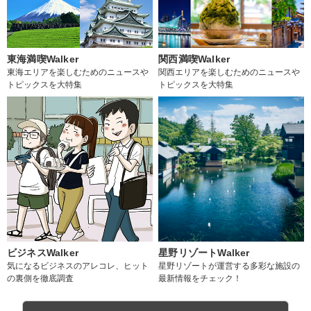
東海満喫Walker
関西満喫Walker
東海エリアを楽しむためのニュースや
関西エリアを楽しむためのニュースや
トピックスを大特集
トピックスを大特集
ビジネスWalker
星野リゾートWalker
気になるビジネスのアレコレ、ヒット
星野リゾートが運営する多彩な施設の
の裏側を徹底調査
最新情報をチェック！