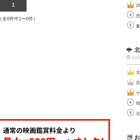
1
2
恐
1（全0件中1〜0件）
夏
北
8月
北
百
サ
我
北
お