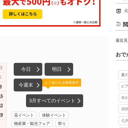
北
閲
最近見
おで
日
今日
明日
夏
1
よく使われる検索条件
今週末
8
ビ
15
水
3月すべてのイベント
22
20
29
花イベント
体験イベント
七
物産展・観光フェア
祭り