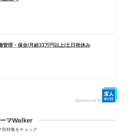
備管理・保全/月給33万円以上/土日祝休み
Sponsored by
ーマWalker
マ別特集をチェック