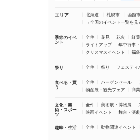
エリア
北海道
札幌市
函館
→全国のイベント一覧を見
全件
花見
花火
紅
季節のイベ
ント
ライトアップ
年中行事
クリスマスイベント
福
全件
祭り
フェスティ
祭り
全件
バーゲンセール
食べる・買
う
物産展・観光フェア
商
全件
美術展・博物展
文化・芸
術・スポー
映画イベント
舞台・演
ツ
全件
動物関連イベント
趣味・生活