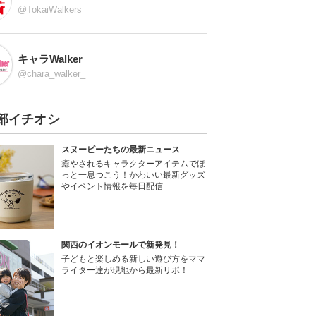
@TokaiWalkers
キャラWalker
@chara_walker_
部イチオシ
スヌーピーたちの最新ニュース
癒やされるキャラクターアイテムでほ
っと一息つこう！かわいい最新グッズ
やイベント情報を毎日配信
関西のイオンモールで新発見！
子どもと楽しめる新しい遊び方をママ
ライター達が現地から最新リポ！