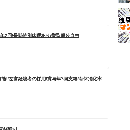
与年2回/長期特別休暇あり/髪型服装自由
可能!/左官経験者の採用/賞与年3回支給/有休消化率
/未経験可