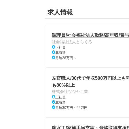
求人情報
調理員/社会福祉法人勤務/高年収/賞
社会福祉法人とらくろ
正社員
北海道
月給28万円～
左官職人/30代で年収500万円以上も
も80%以上
株式会社ツジヤ工業
正社員
北海道
月給30万円～44万円
防水工/家族手当充実・資格取得支援