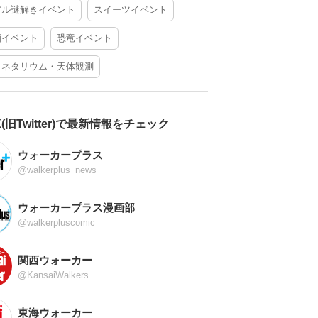
アル謎解きイベント
スイーツイベント
酒イベント
恐竜イベント
ラネタリウム・天体観測
X(旧Twitter)で最新情報をチェック
ウォーカープラス
@walkerplus_news
ウォーカープラス漫画部
@walkerpluscomic
関西ウォーカー
@KansaiWalkers
東海ウォーカー