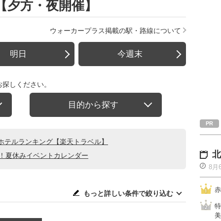
)】【夕方・夜開催】
ウォーカープラス掲載の駅・路線について
明日
今週末
お探しください。
目的から探す
ホテルランキング【楽天トラベル】
北
る！夏休みイベントカレンダー
8月
赤
もっと詳しい条件で絞り込む
特
美