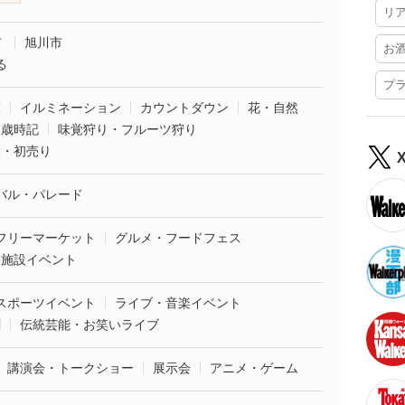
リ
市
旭川市
お
る
プ
葉
イルミネーション
カウントダウン
花・自然
・歳時記
味覚狩り・フルーツ狩り
袋・初売り
バル・パレード
フリーマーケット
グルメ・フードフェス
業施設イベント
スポーツイベント
ライブ・音楽イベント
劇
伝統芸能・お笑いライブ
講演会・トークショー
展示会
アニメ・ゲーム