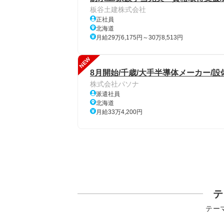
板谷土建株式会社
正社員
北海道
月給29万6,175円～30万8,513円
NEW
8月開始/千歳/大手半導体メーカー/設
株式会社パソナ
派遣社員
北海道
月給33万4,200円
テ
テー