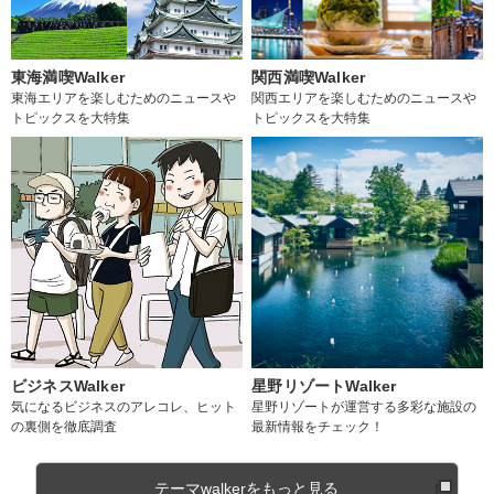
東海満喫Walker
関西満喫Walker
東海エリアを楽しむためのニュースや
関西エリアを楽しむためのニュースや
トピックスを大特集
トピックスを大特集
ビジネスWalker
星野リゾートWalker
気になるビジネスのアレコレ、ヒット
星野リゾートが運営する多彩な施設の
の裏側を徹底調査
最新情報をチェック！
テーマwalkerをもっと見る