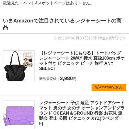
最近見たイベント&スポットページはありません。
いまAmazonで注目されているレジャーシートの商
品
※2026年08月08日16時 時点の情報です
【レジャーシートにもなる】トートバッグ
レジャーシート 2WAY 撥水 直径100cm ポケ
ット付き ピクニック ビーチ 旅行 ANY
SELECT
2,980
新品最安値：
円
Amazonで購入
レジャーシート 子供 遠足 アウトドアシート
マット 男の子 女の子 オーシャンアンドグラ
ウンド OCEAN＆GROUND 行楽 お花見 運
動会 登山 公園 ピクニック XYZ(ラベンダー
F)