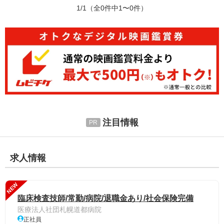
1/1
（全0件中1〜0件）
注目情報
求人情報
NEW
臨床検査技師/常勤/病院/退職金あり/社会保険完備
医療法人社団札幌道都病院
正社員