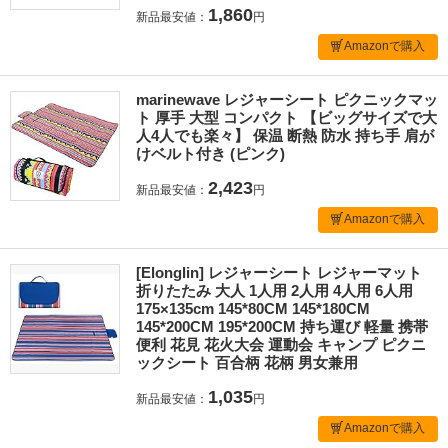
1,860
新品最安値：
円
Amazonで購入
marinewave レジャーシート ピクニックマッ
ト 厚手 大型 コンパクト 【ビッグサイズで大
人4人でも楽々】 保温 断熱 防水 持ち手 肩が
けベルト付き (ピンク)
2,423
新品最安値：
円
Amazonで購入
[Elonglin] レジャーシート レジャーマット
折りたたみ 大人 1人用 2人用 4人用 6人用
175×135cm 145*80CM 145*180CM
145*200CM 195*200CM 持ち運び 軽量 携帯
便利 花見 花火大会 運動会 キャンプ ピクニ
ックシート 百合柄 花柄 男女兼用
1,035
新品最安値：
円
Amazonで購入