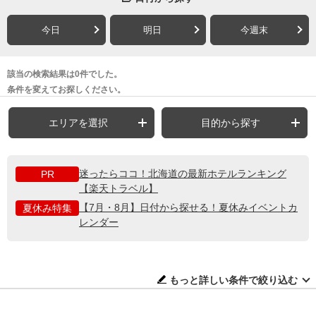
今日
明日
今週末
該当の検索結果は0件でした。
条件を変えてお探しください。
エリアを選択
目的から探す
迷ったらココ！北海道の最新ホテルランキング
PR
【楽天トラベル】
【7月・8月】日付から探せる！夏休みイベントカ
夏休み特集
レンダー
もっと詳しい条件で絞り込む