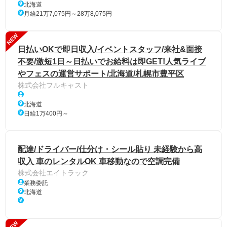
北海道
月給21万7,075円～28万8,075円
NEW
日払いOKで即日収入/イベントスタッフ/来社&面接
不要/激短1日～日払いでお給料は即GET!人気ライブ
やフェスの運営サポート/北海道/札幌市豊平区
株式会社フルキャスト
北海道
日給1万400円～
配達/ドライバー/仕分け・シール貼り 未経験から高
収入 車のレンタルOK 車移動なので空調完備
株式会社エイトラック
業務委託
北海道
NEW