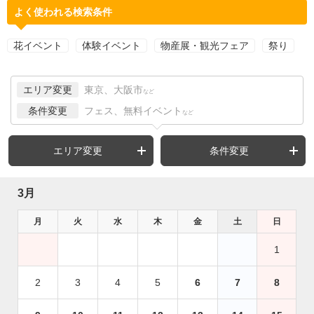
よく使われる検索条件
花イベント
体験イベント
物産展・観光フェア
祭り
エリア変更
東京、大阪市
など
条件変更
フェス、無料イベント
など
エリア変更
条件変更
3月
月
火
水
木
金
土
日
1
2
3
4
5
6
7
8