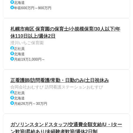
北海道
年収600万円～900万円
札幌市南区 保育園の保育士/小規模保育/30人以下/年
休110日以上/週休2日
澄川いちご保育園
正社員
北海道
月給19万1,000円～
正看護師/訪問看護/常勤・日勤のみ/土日祝休み
合同会社おむすび 訪問看護ステーションおむすび
正社員
北海道
月給26万円～30万円
ガソリンスタンドスタッフ/交通費全額支給/U・Iター
ン歓迎/昇給あり/未経験者歓迎/週休2日制