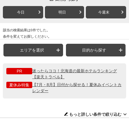
今日
明日
今週末
該当の検索結果は0件でした。
条件を変えてお探しください。
エリアを選択
目的から探す
迷ったらココ！北海道の最新ホテルランキング
PR
【楽天トラベル】
【7月・8月】日付から探せる！夏休みイベントカ
夏休み特集
レンダー
もっと詳しい条件で絞り込む