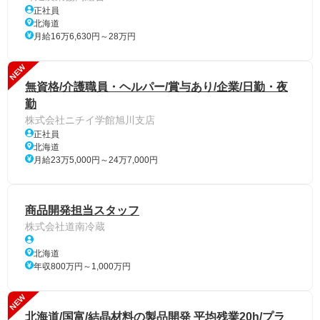
正社員
北海道
月給16万6,630円～28万円
NEW
無資格/介護職員・ヘルパー/賞与あり/企業/日勤・夜
勤
株式会社ニチイ学館旭川支店
正社員
北海道
月給23万5,000円～24万7,000円
商品開発担当スタッフ
株式会社道南冷蔵
北海道
年収800万円～1,000万円
NEW
北海道/国富/結晶材料の製品開発 平均残業20h/プラ