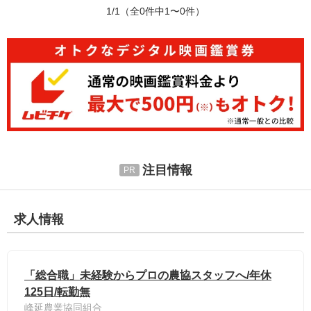
1/1
（全0件中1〜0件）
注目情報
求人情報
「総合職」未経験からプロの農協スタッフへ/年休
125日/転勤無
峰延農業協同組合