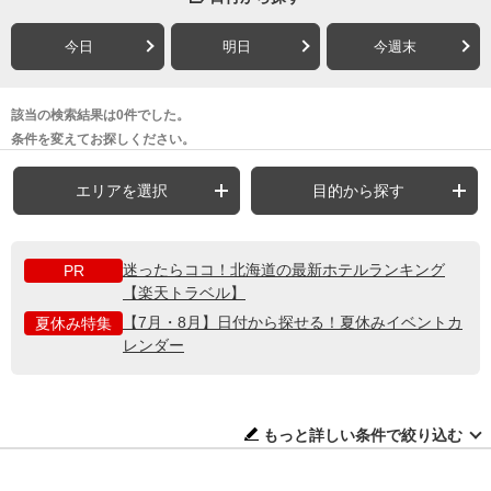
今日
明日
今週末
該当の検索結果は0件でした。
条件を変えてお探しください。
エリアを選択
目的から探す
迷ったらココ！北海道の最新ホテルランキング
PR
【楽天トラベル】
【7月・8月】日付から探せる！夏休みイベントカ
夏休み特集
レンダー
もっと詳しい条件で絞り込む