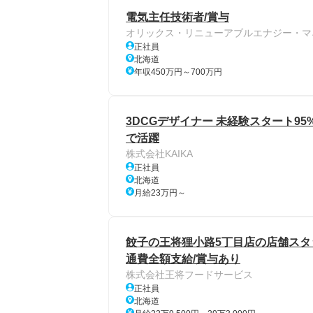
電気主任技術者/賞与
オリックス・リニューアブルエナジー・マ
正社員
北海道
年収450万円～700万円
3DCGデザイナー 未経験スタート9
で活躍
株式会社KAIKA
正社員
北海道
月給23万円～
餃子の王将狸小路5丁目店の店舗スタッフ
通費全額支給/賞与あり
株式会社王将フードサービス
正社員
北海道