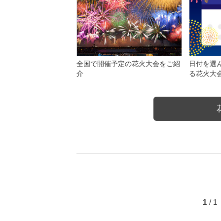
全国で開催予定の花火大会をご紹
日付を選
介
る花火大
1
/ 