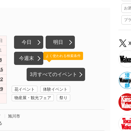
お
プ
日
今日
明日
1
よく使われる検索条件
今週末
8
15
3月すべてのイベント
22
29
花イベント
体験イベント
物産展・観光フェア
祭り
市
旭川市
る