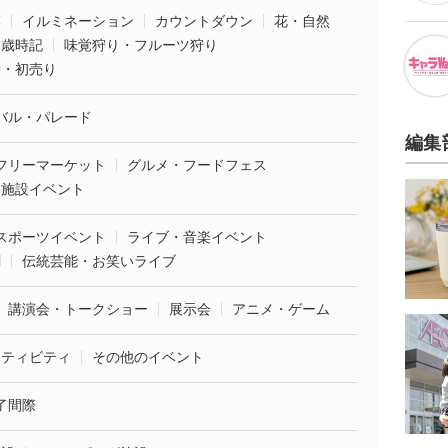
葉
イルミネーション
カウントダウン
花・自然
・歳時記
味覚狩り・フルーツ狩り
袋・初売り
バル・パレード
編集
フリーマーケット
グルメ・フードフェス
業施設イベント
スポーツイベント
ライブ・音楽イベント
劇
伝統芸能・お笑いライブ
講演会・トークショー
展示会
アニメ・ゲーム
クティビティ
その他のイベント
了間際