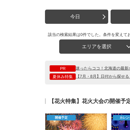
今日
該当の検索結果は0件でした。条件を変えて
エリアを選択
迷ったらココ！北海道の最新
PR
【7月・8月】日付から探せ
夏休み特集
【花火特集】花火大会の開催予
開催予定
カレン