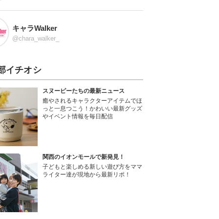
キャラWalker
@chara_walker_
部イチオシ
スヌーピーたちの最新ニュース
癒やされるキャラクターアイテムでほ
っと一息つこう！かわいい最新グッズ
やイベント情報を毎日配信
関西のイオンモールで新発見！
子どもと楽しめる新しい遊び方をママ
ライター達が現地から最新リポ！