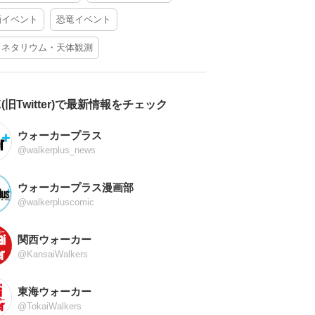
酒イベント
恐竜イベント
ラネタリウム・天体観測
X(旧Twitter)で最新情報をチェック
ウォーカープラス
@walkerplus_news
ウォーカープラス漫画部
@walkerpluscomic
関西ウォーカー
@KansaiWalkers
東海ウォーカー
@TokaiWalkers