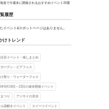
海道で今週末に開催されるおすすめイベント20選
覧履歴
たイベント&スポットページはありません。
かけトレンド
の注目イベント・催しまとめ
アガーデン・ビアフェス
かけ祭り・ウォーターフェス
26年9月19日～23日の連休開催イベント
夕まつり
アジサイの見頃
アル謎解きイベント
スイーツイベント