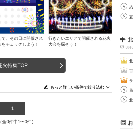
恐
夏
んで、その日に開催され
行きたいエリアで開催される花火
北
会をチェックしよう！
大会を探そう！
8月
北
花火特集TOP
百
サ
もっと詳しい条件で絞り込む
我
北
1
1（全0件中1〜0件）
お