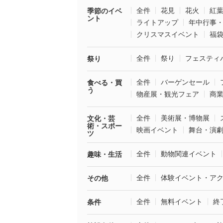
全件
花見
花火
紅
季節のイベ
ント
ライトアップ
年中行事
クリスマスイベント
福
全件
祭り
フェスティ
祭り
全件
バーゲンセール
食べる・買
う
物産展・観光フェア
商
全件
美術展・博物展
文化・芸
術・スポー
映画イベント
舞台・演
ツ
全件
動物関連イベント
趣味・生活
全件
体験イベント・ア
その他
全件
無料イベント
終
条件