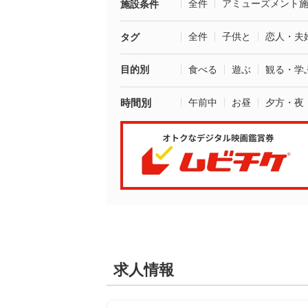
全件
アミューズメント
施設条件
全件
子供と
恋人・夫
タグ
目的別
食べる
遊ぶ
観る・学
時間別
午前中
お昼
夕方・夜
求人情報