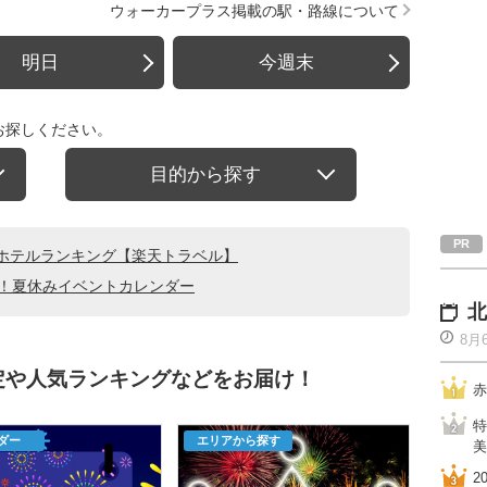
ウォーカープラス掲載の駅・路線について
明日
今週末
お探しください。
目的から探す
ホテルランキング【楽天トラベル】
る！夏休みイベントカレンダー
北
8月
定や人気ランキングなどをお届け！
赤
特
ダー
エリアから探す
美
2