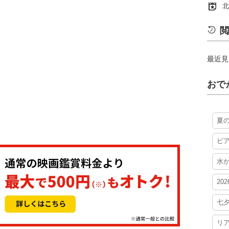
北
閲
最近見
おで
夏
ビ
水
20
七
リ