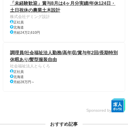
「未経験歓迎」賞与8月は4ヶ月分実績/年休124日・
土日祝休の農業土木設計
株式会社デミング設計
正社員
北海道
月給24万2,610円
調理員/社会福祉法人勤務/高年収/賞与年2回/長期特別
休暇あり/髪型服装自由
社会福祉法人とらくろ
正社員
北海道
月給28万円～
Sponsored by
おすすめ記事