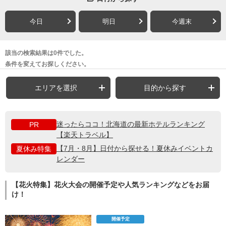
今日
明日
今週末
該当の検索結果は0件でした。
条件を変えてお探しください。
エリアを選択
目的から探す
迷ったらココ！北海道の最新ホテルランキング
PR
【楽天トラベル】
【7月・8月】日付から探せる！夏休みイベントカ
夏休み特集
レンダー
【花火特集】花火大会の開催予定や人気ランキングなどをお届
け！
開催予定