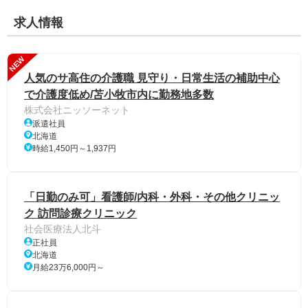
求人情報
NEW
人気のサ高住の介護職 見守り・日常生活の補助中心
で介護度低め/苫小牧市内に勤務地多数
株式会社ニッソーネット
派遣社員
北海道
時給1,450円～1,937円
「日勤のみ可」看護師/内科・外科・その他クリニッ
ク 訪問診療クリニック
社会医療法人北斗
正社員
北海道
月給23万6,000円～