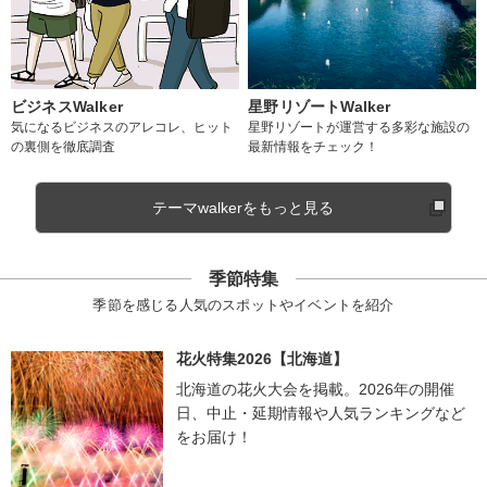
ビジネスWalker
星野リゾートWalker
気になるビジネスのアレコレ、ヒット
星野リゾートが運営する多彩な施設の
の裏側を徹底調査
最新情報をチェック！
テーマwalkerをもっと見る
季節特集
季節を感じる人気のスポットやイベントを紹介
花火特集2026【北海道】
北海道の花火大会を掲載。2026年の開催
日、中止・延期情報や人気ランキングなど
をお届け！