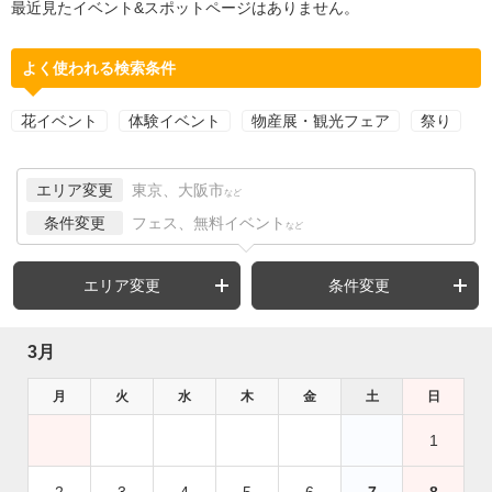
最近見たイベント&スポットページはありません。
よく使われる検索条件
花イベント
体験イベント
物産展・観光フェア
祭り
エリア変更
東京、大阪市
など
条件変更
フェス、無料イベント
など
エリア変更
条件変更
3月
月
火
水
木
金
土
日
1
2
3
4
5
6
7
8