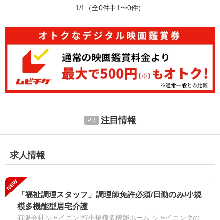
1/1
（全0件中1〜0件）
注目情報
求人情報
NEW
「福祉調理スタッフ」調理師免許必須/日勤のみ/小規
模多機能型居宅介護
有限会社シャイニング/小規模多機能ホーム シャイニングの