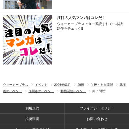
注目の人気マンガはコレだ！
ウォーカープラスで今一番読まれている話
題作をチェック!!
ウォーカープラス
イベント
2026年03月
29日
午後・夕方開催
北海
道のイベント
旭川市のイベント
動物関連イベント
終了間近
利用規約
プライバシーポリシー
推奨環境
お問い合わせ