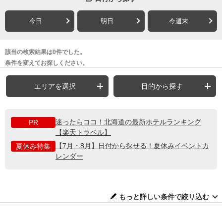
今日
明日
今週末
該当の検索結果は0件でした。
条件を変えてお探しください。
エリアを選択
目的から探す
迷ったらココ！北海道の最新ホテルランキング
PR
【楽天トラベル】
【7月・8月】日付から探せる！夏休みイベントカ
夏休み特集
レンダー
もっと詳しい条件で絞り込む