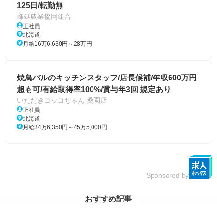
125日/転勤無
峰延農業協同組合
正社員
北海道
月給16万6,630円～28万円
焼鳥バルのキッチンスタッフ/店長候補/年収600万円
超も可/有給取得率100%/賞与年3回 規定あり
いただきコッコちゃん 桑園店
正社員
北海道
月給34万6,350円～45万5,000円
Sponsored by
おすすめ記事