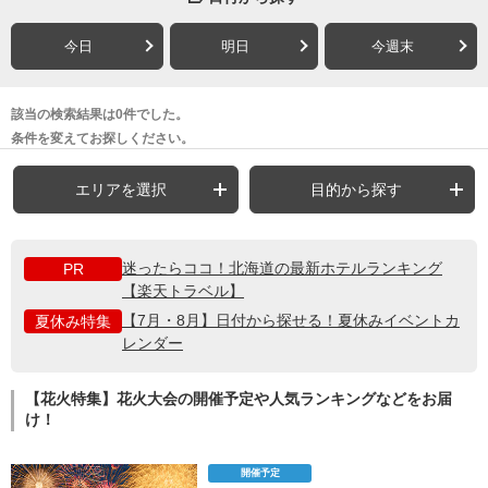
今日
明日
今週末
該当の検索結果は0件でした。
条件を変えてお探しください。
エリアを選択
目的から探す
迷ったらココ！北海道の最新ホテルランキング
PR
【楽天トラベル】
【7月・8月】日付から探せる！夏休みイベントカ
夏休み特集
レンダー
【花火特集】花火大会の開催予定や人気ランキングなどをお届
け！
開催予定