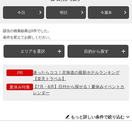
今日
明日
今週末
該当の検索結果は0件でした。
条件を変えてお探しください。
エリアを選択
目的から探す
迷ったらココ！北海道の最新ホテルランキング
PR
【楽天トラベル】
【7月・8月】日付から探せる！夏休みイベントカ
夏休み特集
レンダー
もっと詳しい条件で絞り込む