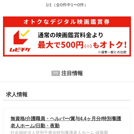
1/1
（全0件中1〜0件）
注目情報
求人情報
無資格/介護職員・ヘルパー/賞与4.4ヶ月分/特別養護
老人ホーム/日勤・夜勤
社会福祉法人登別千寿会特別養護老人ホーム 緑風園