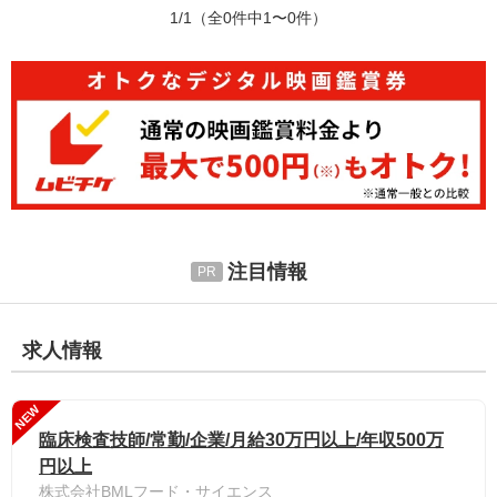
1/1
（全0件中1〜0件）
注目情報
求人情報
NEW
臨床検査技師/常勤/企業/月給30万円以上/年収500万
円以上
株式会社BMLフード・サイエンス