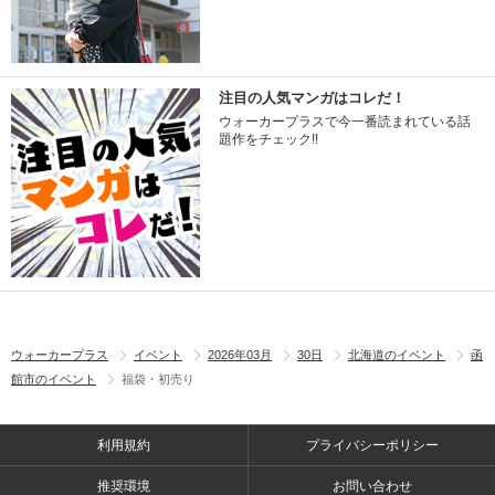
注目の人気マンガはコレだ！
ウォーカープラスで今一番読まれている話
題作をチェック!!
ウォーカープラス
イベント
2026年03月
30日
北海道のイベント
函
館市のイベント
福袋・初売り
利用規約
プライバシーポリシー
推奨環境
お問い合わせ