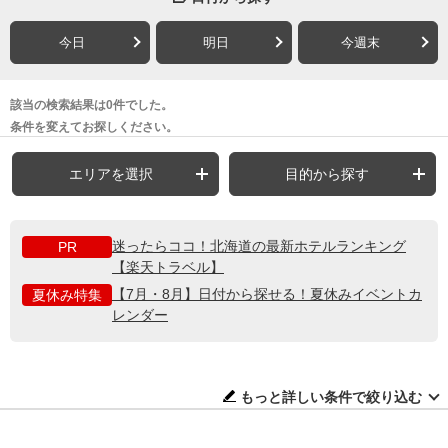
今日
明日
今週末
該当の検索結果は0件でした。
条件を変えてお探しください。
エリアを選択
目的から探す
迷ったらココ！北海道の最新ホテルランキング
PR
【楽天トラベル】
【7月・8月】日付から探せる！夏休みイベントカ
夏休み特集
レンダー
もっと詳しい条件で絞り込む