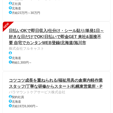
正社員
北海道
月給23万円～30万円
NEW
日払いOKで即日収入/仕分け・シール貼り/単発1日～
好きな日だけでOK!日払いで即金GET 来社&面接不
要 自宅でカンタンWEB登録/北海道/旭川市
株式会社フルキャスト
北海道
時給1,300円～
コツコツ成長を重ねられる/福祉用具の倉庫内軽作業
スタッフ/丁寧な研修からスタート/札幌東営業所・P
パラマウントケアサービス株式会社
契約社員
北海道
月給19万6,000円～