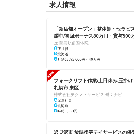
求人情報
「新店舗オープン」整体師・セラピスト
躍中/初回ボーナス80万円・賞与50
匠 蘭島駅前整体院
正社員
北海道
月給25万2,000円～40万円
NEW
フォークリフト作業/土日休み/玉掛
札幌市 東区
株式会社テクノ・サービス 働くナビ
派遣社員
北海道
時給1,350円
岩見沢市 放課後等デイサービスの保育士