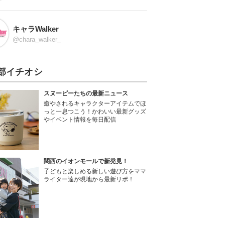
キャラWalker
@chara_walker_
部イチオシ
スヌーピーたちの最新ニュース
癒やされるキャラクターアイテムでほ
っと一息つこう！かわいい最新グッズ
やイベント情報を毎日配信
関西のイオンモールで新発見！
子どもと楽しめる新しい遊び方をママ
ライター達が現地から最新リポ！