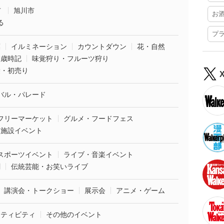
市
旭川市
お
る
プ
葉
イルミネーション
カウントダウン
花・自然
・歳時記
味覚狩り・フルーツ狩り
袋・初売り
バル・パレード
フリーマーケット
グルメ・フードフェス
業施設イベント
スポーツイベント
ライブ・音楽イベント
劇
伝統芸能・お笑いライブ
講演会・トークショー
展示会
アニメ・ゲーム
クティビティ
その他のイベント