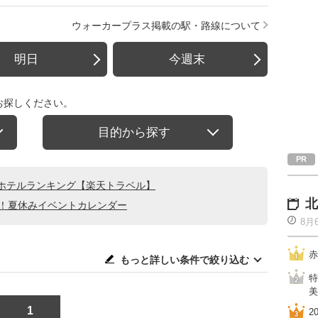
ウォーカープラス掲載の駅・路線について
明日
今週末
お探しください。
目的から探す
ホテルランキング【楽天トラベル】
北
る！夏休みイベントカレンダー
8月
赤
もっと詳しい条件で絞り込む
特
美
1
2