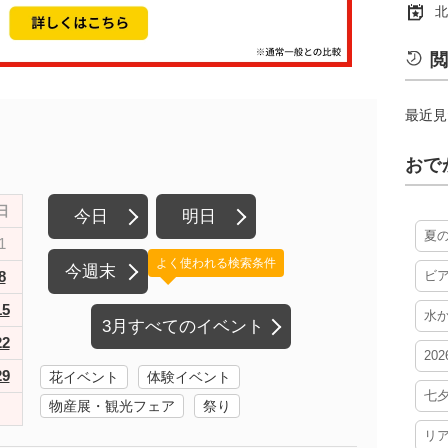
北
閲
最近見
おで
日
今日
明日
夏
1
よく使われる検索条件
今週末
8
ビ
15
水
3月すべてのイベント
22
20
29
花イベント
体験イベント
七
物産展・観光フェア
祭り
リ