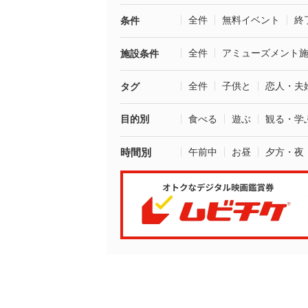
全件
無料イベント
終
条件
全件
アミューズメント
施設条件
全件
子供と
恋人・夫
タグ
目的別
食べる
遊ぶ
観る・学
時間別
午前中
お昼
夕方・夜