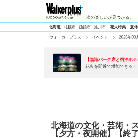
次の楽しいが見つかる。
北海道
札幌市
函館市
旭川市
花火特集
夏休
ウォーカープラス
イベント
2026年03
【臨港パーク席と宿泊ホテ
花火を間近で堪能できる！
北海道の文化・芸術・スポ
【夕方・夜開催】【終