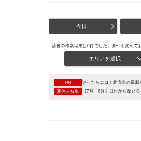
今日
該当の検索結果は0件でした。条件を変えて
エリアを選択
迷ったらココ！北海道の最新
PR
【7月・8月】日付から探せ
夏休み特集