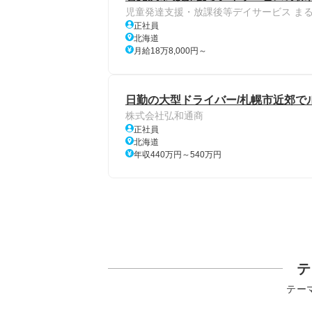
児童発達支援・放課後等デイサービス ま
正社員
北海道
月給18万8,000円～
日勤の大型ドライバー/札幌市近郊でル
株式会社弘和通商
正社員
北海道
年収440万円～540万円
テ
テー