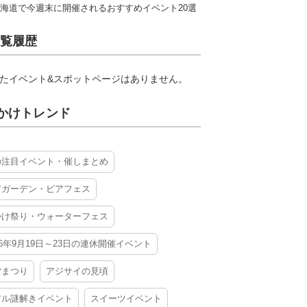
海道で今週末に開催されるおすすめイベント20選
覧履歴
たイベント&スポットページはありません。
かけトレンド
の注目イベント・催しまとめ
アガーデン・ビアフェス
かけ祭り・ウォーターフェス
26年9月19日～23日の連休開催イベント
夕まつり
アジサイの見頃
アル謎解きイベント
スイーツイベント