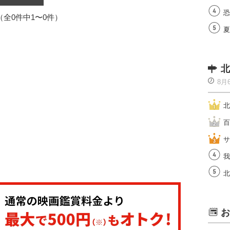
恐
1（全0件中1〜0件）
夏
北
8月
北
百
サ
我
北
お