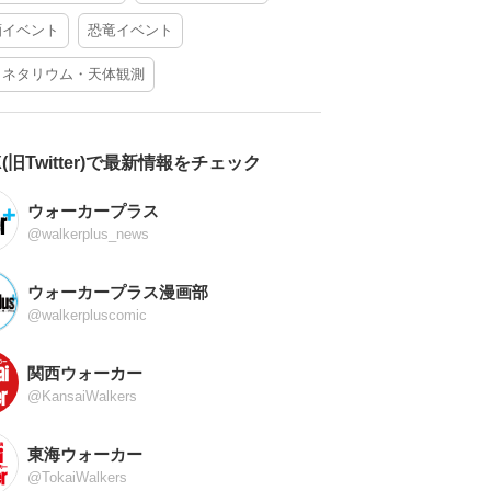
酒イベント
恐竜イベント
ラネタリウム・天体観測
X(旧Twitter)で最新情報をチェック
ウォーカープラス
@walkerplus_news
ウォーカープラス漫画部
@walkerpluscomic
関西ウォーカー
@KansaiWalkers
東海ウォーカー
@TokaiWalkers