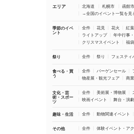
エリア
北海道
札幌市
函館
→全国のイベント一覧を見
全件
花見
花火
紅
季節のイベ
ント
ライトアップ
年中行事
クリスマスイベント
福
全件
祭り
フェスティ
祭り
全件
バーゲンセール
食べる・買
う
物産展・観光フェア
商
全件
美術展・博物展
文化・芸
術・スポー
映画イベント
舞台・演
ツ
全件
動物関連イベント
趣味・生活
全件
体験イベント・ア
その他