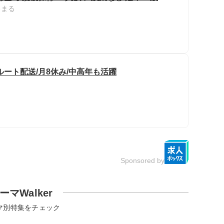
るまる
ート配送/月8休み/中高年も活躍
Sponsored by
ーマWalker
マ別特集をチェック