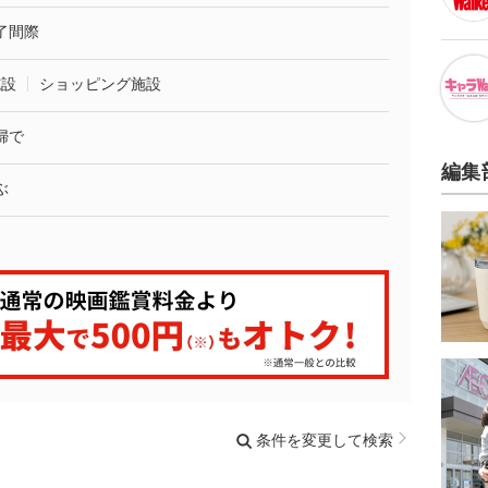
了間際
施設
ショッピング施設
婦で
編集
ぶ
条件を変更して検索