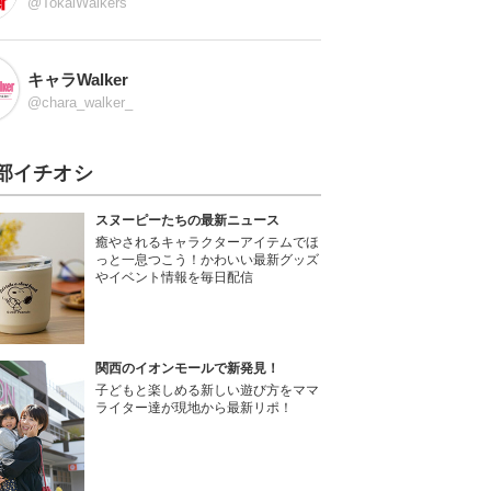
@TokaiWalkers
キャラWalker
@chara_walker_
部イチオシ
スヌーピーたちの最新ニュース
癒やされるキャラクターアイテムでほ
っと一息つこう！かわいい最新グッズ
やイベント情報を毎日配信
関西のイオンモールで新発見！
子どもと楽しめる新しい遊び方をママ
ライター達が現地から最新リポ！