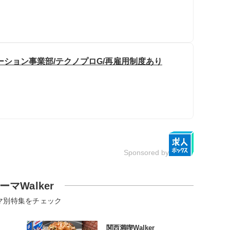
ーション事業部/テクノプロG/再雇用制度あり
Sponsored by
ーマWalker
マ別特集をチェック
関西満喫Walker