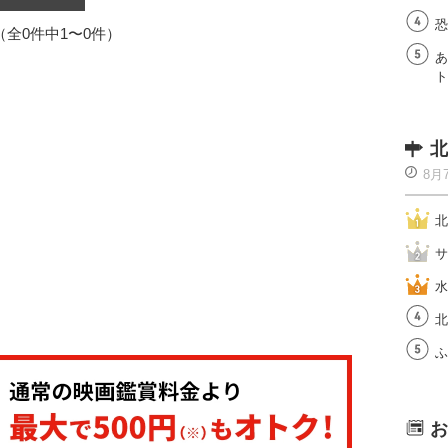
恐
1（全0件中1〜0件）
あ
ト
北
8月
北
サ
水
北
ふ
お