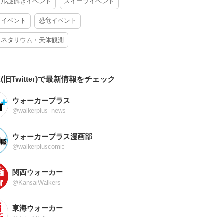
アル謎解きイベント
スイーツイベント
酒イベント
恐竜イベント
ラネタリウム・天体観測
X(旧Twitter)で最新情報をチェック
ウォーカープラス
@walkerplus_news
ウォーカープラス漫画部
@walkerpluscomic
関西ウォーカー
@KansaiWalkers
東海ウォーカー