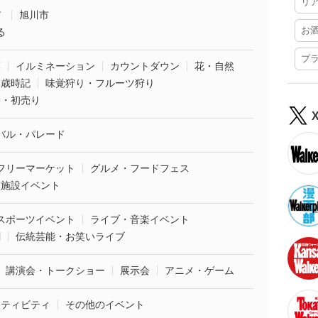
リ
市
旭川市
お
る
プ
葉
イルミネーション
カウントダウン
花・自然
・歳時記
味覚狩り・フルーツ狩り
袋・初売り
バル・パレード
フリーマーケット
グルメ・フードフェス
業施設イベント
スポーツイベント
ライブ・音楽イベント
劇
伝統芸能・お笑いライブ
講演会・トークショー
展示会
アニメ・ゲーム
クティビティ
その他のイベント