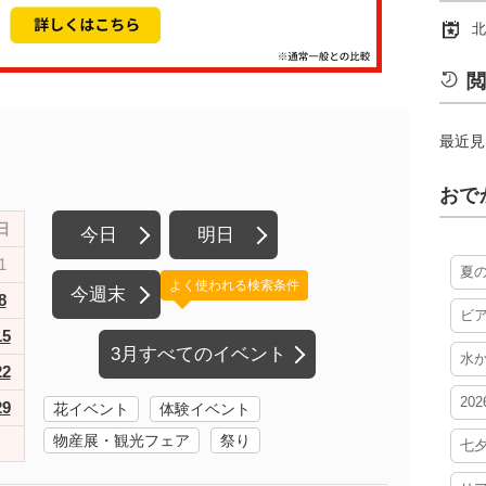
北
閲
最近見
おで
日
今日
明日
1
夏
よく使われる検索条件
今週末
8
ビ
15
3月すべてのイベント
水
22
20
29
花イベント
体験イベント
物産展・観光フェア
祭り
七