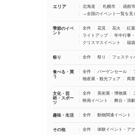
エリア
北海道
札幌市
函館
→全国のイベント一覧を見
全件
花見
花火
紅
季節のイベ
ント
ライトアップ
年中行事
クリスマスイベント
福
全件
祭り
フェスティ
祭り
全件
バーゲンセール
食べる・買
う
物産展・観光フェア
商
全件
美術展・博物展
文化・芸
術・スポー
映画イベント
舞台・演
ツ
全件
動物関連イベント
趣味・生活
全件
体験イベント・ア
その他