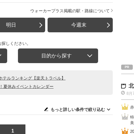
ウォーカープラス掲載の駅・路線について
明日
今週末
お探しください。
目的から探す
ホテルランキング【楽天トラベル】
北
る！夏休みイベントカレンダー
8月
赤
もっと詳しい条件で絞り込む
特
美
1
2