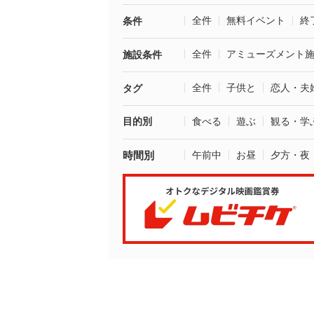
全件
無料イベント
終
条件
全件
アミューズメント
施設条件
全件
子供と
恋人・夫
タグ
目的別
食べる
遊ぶ
観る・学
時間別
午前中
お昼
夕方・夜