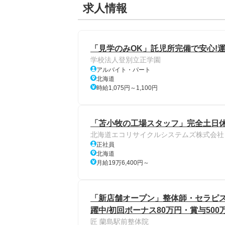
求人情報
「見学のみOK」託児所完備で安心!
学校法人登別立正学園
アルバイト・パート
北海道
時給1,075円～1,100円
「苫小牧の工場スタッフ」完全土日休み
北海道エコリサイクルシステムズ株式会社
正社員
北海道
月給19万6,400円～
「新店舗オープン」整体師・セラピスト
躍中/初回ボーナス80万円・賞与50
匠 蘭島駅前整体院