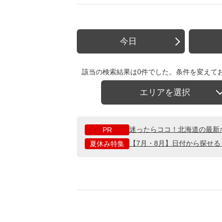
今日
該当の検索結果は0件でした。条件を変えて
エリアを選択
迷ったらココ！北海道の最新
PR
【7月・8月】日付から探せ
夏休み特集