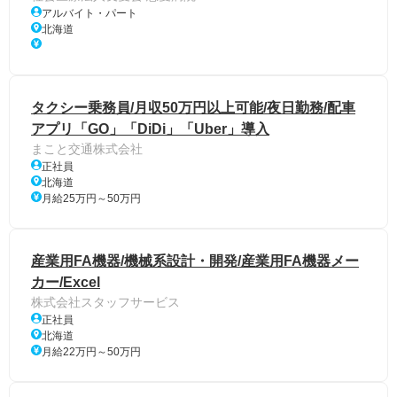
アルバイト・パート
北海道
タクシー乗務員/月収50万円以上可能/夜日勤務/配車
アプリ「GO」「DiDi」「Uber」導入
まこと交通株式会社
正社員
北海道
月給25万円～50万円
産業用FA機器/機械系設計・開発/産業用FA機器メー
カー/Excel
株式会社スタッフサービス
正社員
北海道
月給22万円～50万円