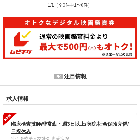
1/1
（全0件中1〜0件）
注目情報
求人情報
NEW
臨床検査技師/非常勤・週3日以上/病院/社会保険完備/
日祝休み
社会医療法人友愛会 恵愛病院