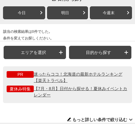
今日
明日
今週末
該当の検索結果は0件でした。
条件を変えてお探しください。
エリアを選択
目的から探す
迷ったらココ！北海道の最新ホテルランキング
PR
【楽天トラベル】
【7月・8月】日付から探せる！夏休みイベントカ
夏休み特集
レンダー
もっと詳しい条件で絞り込む