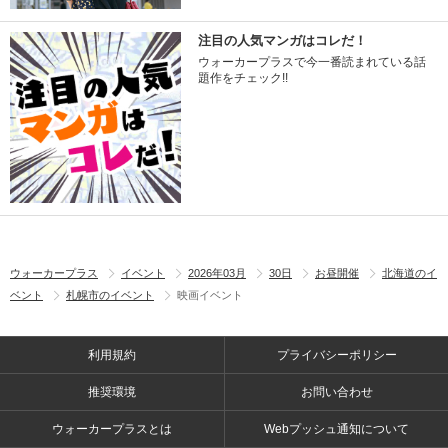
注目の人気マンガはコレだ！
ウォーカープラスで今一番読まれている話
題作をチェック!!
ウォーカープラス
イベント
2026年03月
30日
お昼開催
北海道のイ
ベント
札幌市のイベント
映画イベント
利用規約
プライバシーポリシー
推奨環境
お問い合わせ
ウォーカープラスとは
Webプッシュ通知について