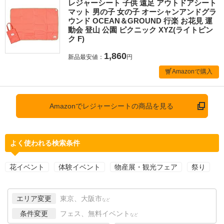
レジャーシート 子供 遠足 アウトドアシート
マット 男の子 女の子 オーシャンアンドグラ
ウンド OCEAN＆GROUND 行楽 お花見 運
動会 登山 公園 ピクニック XYZ(ライトピン
ク F)
1,860
新品最安値：
円
Amazonで購入
Amazonでレジャーシートの商品を見る
よく使われる検索条件
花イベント
体験イベント
物産展・観光フェア
祭り
エリア変更
東京、大阪市
など
条件変更
フェス、無料イベント
など