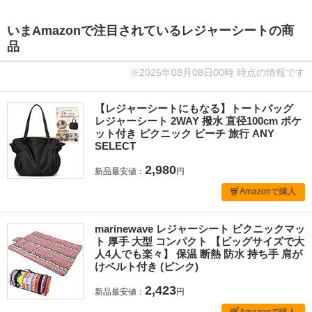
いまAmazonで注目されているレジャーシートの商
品
※2026年08月08日00時 時点の情報です
【レジャーシートにもなる】トートバッグ
レジャーシート 2WAY 撥水 直径100cm ポケ
ット付き ピクニック ビーチ 旅行 ANY
SELECT
2,980
新品最安値：
円
Amazonで購入
marinewave レジャーシート ピクニックマッ
ト 厚手 大型 コンパクト 【ビッグサイズで大
人4人でも楽々】 保温 断熱 防水 持ち手 肩が
けベルト付き (ピンク)
2,423
新品最安値：
円
Amazonで購入