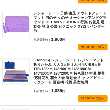
レジャーシート 子供 遠足 アウトドアシート
マット 男の子 女の子 オーシャンアンドグラ
ウンド OCEAN＆GROUND 行楽 お花見 運
動会 登山 公園 ピクニック XYZ(ラベンダー
F)
1,860
新品最安値：
円
Amazonで購入
[Elonglin] レジャーシート レジャーマット
折りたたみ 大人 1人用 2人用 4人用 6人用
175×135cm 145*80CM 145*180CM
145*200CM 195*200CM 持ち運び 軽量 携帯
便利 花見 花火大会 運動会 キャンプ ピクニ
ックシート 百合柄 花柄 男女兼用
1,035
新品最安値：
円
Amazonで購入