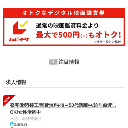
注目情報
求人情報
NEW
寮完備/溶接工/寮費無料/40～50代活躍中/給与前渡し
OK/女性活躍中
日総工産株式会社
派遣社員