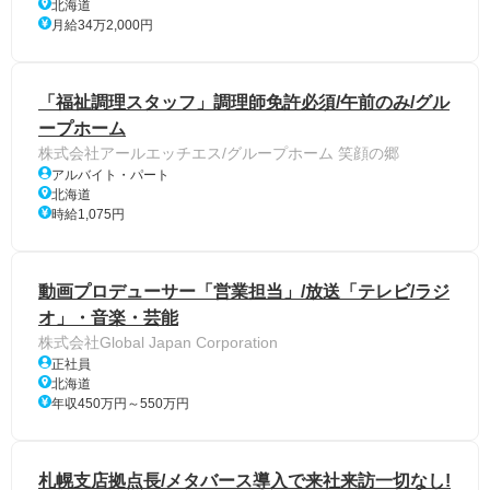
北海道
月給34万2,000円
「福祉調理スタッフ」調理師免許必須/午前のみ/グル
ープホーム
株式会社アールエッチエス/グループホーム 笑顔の郷
アルバイト・パート
北海道
時給1,075円
動画プロデューサー「営業担当」/放送「テレビ/ラジ
オ」・音楽・芸能
株式会社Global Japan Corporation
正社員
北海道
年収450万円～550万円
札幌支店拠点長/メタバース導入で来社来訪一切なし!