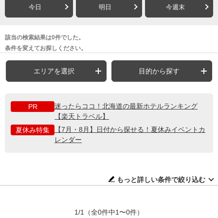
今日
明日
今週末
該当の検索結果は0件でした。
条件を変えてお探しください。
エリアを選択
目的から探す
迷ったらココ！北海道の最新ホテルランキング
PR
【楽天トラベル】
【7月・8月】日付から探せる！夏休みイベントカ
夏休み特集
レンダー
もっと詳しい条件で絞り込む
1/1
（全0件中1〜0件）