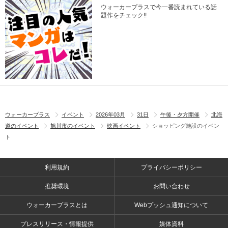
ウォーカープラスで今一番読まれている話
題作をチェック!!
ウォーカープラス
イベント
2026年03月
31日
午後・夕方開催
北海
道のイベント
旭川市のイベント
映画イベント
ショッピング施設のイベン
ト
利用規約
プライバシーポリシー
推奨環境
お問い合わせ
ウォーカープラスとは
Webプッシュ通知について
プレスリリース・情報提供
媒体資料