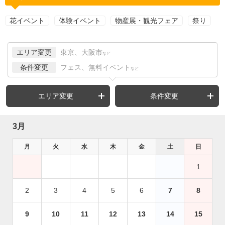
花イベント
体験イベント
物産展・観光フェア
祭り
エリア変更
東京、大阪市
など
条件変更
フェス、無料イベント
など
エリア変更
条件変更
3月
月
火
水
木
金
土
日
1
2
3
4
5
6
7
8
9
10
11
12
13
14
15