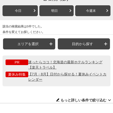
今日
明日
今週末
該当の検索結果は0件でした。
条件を変えてお探しください。
エリアを選択
目的から探す
迷ったらココ！北海道の最新ホテルランキング
PR
【楽天トラベル】
【7月・8月】日付から探せる！夏休みイベントカ
夏休み特集
レンダー
もっと詳しい条件で絞り込む