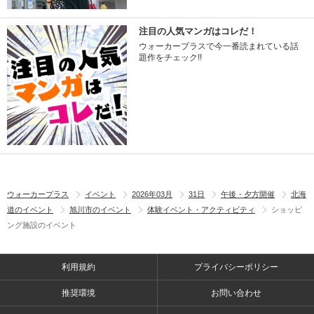
注目の人気マンガはコレだ！
ウォーカープラスで今一番読まれている話
題作をチェック!!
ウォーカープラス
イベント
2026年03月
31日
午後・夕方開催
北海
道のイベント
旭川市のイベント
体験イベント・アクティビティ
ショッピ
ング施設のイベント
利用規約
プライバシーポリシー
推奨環境
お問い合わせ