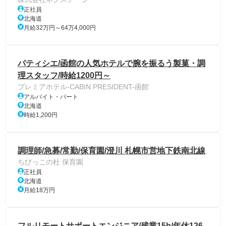
正社員
北海道
月給32万円～64万4,000円
パティシエ/函館の人気ホテルで腕を振るう製菓・調
理スタッフ/時給1200円～
プレミアホテル-CABIN PRESIDENT-函館
アルバイト・パート
北海道
時給1,200円
調理師/急募/常勤/保育園/澄川 札幌市営地下鉄南北線
ちびっこの杜 保育園
正社員
北海道
月給18万円
フルリモートサポートエンジニア/残業15h/年休126