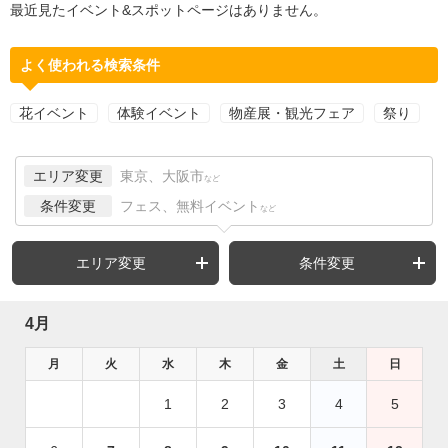
最近見たイベント&スポットページはありません。
よく使われる検索条件
花イベント
体験イベント
物産展・観光フェア
祭り
エリア変更
東京、大阪市
など
条件変更
フェス、無料イベント
など
エリア変更
条件変更
4月
月
火
水
木
金
土
日
1
2
3
4
5