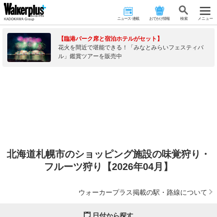
ニュース･連載
おでかけ情報
検 索
メニュー
【臨港パーク席と宿泊ホテルがセット】
花火を間近で堪能できる！「みなとみらいフェスティバ
ル」鑑賞ツアーを販売中
北海道札幌市のショッピング施設の味覚狩り・
フルーツ狩り【2026年04月】
ウォーカープラス掲載の駅・路線について
日付から探す