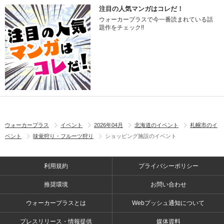
注目の人気マンガはコレだ！
ウォーカープラスで今一番読まれている話
題作をチェック!!
ウォーカープラス
イベント
2026年04月
北海道のイベント
札幌市のイ
ベント
味覚狩り・フルーツ狩り
ショッピング施設のイベント
利用規約
プライバシーポリシー
推奨環境
お問い合わせ
ウォーカープラスとは
Webプッシュ通知について
プレスリリース・情報提供
媒体資料