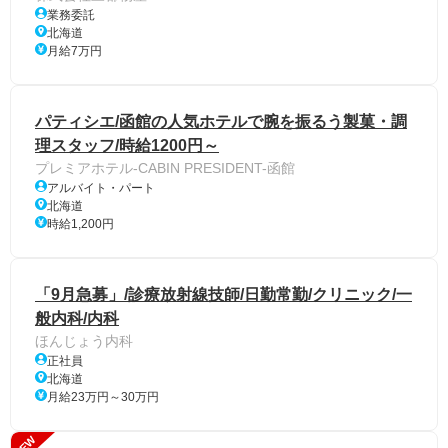
業務委託
北海道
月給7万円
パティシエ/函館の人気ホテルで腕を振るう製菓・調
理スタッフ/時給1200円～
プレミアホテル-CABIN PRESIDENT-函館
アルバイト・パート
北海道
時給1,200円
「9月急募」/診療放射線技師/日勤常勤/クリニック/一
般内科/内科
ほんじょう内科
正社員
北海道
月給23万円～30万円
NEW