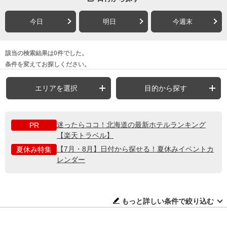
今日
明日
今週末
該当の検索結果は0件でした。
条件を変えてお探しください。
エリアを選択
目的から探す
迷ったらココ！北海道の最新ホテルランキング
PR
【楽天トラベル】
【7月・8月】日付から探せる！夏休みイベントカ
夏休み特集
レンダー
もっと詳しい条件で絞り込む