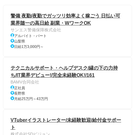
警備 夜勤/夜勤でガッツリ効率よく稼ごう 日払い可
業界随一の高日給 副業・WワークOK
サンエス警備保障株式会社
アルバイト・パート
山梨県
日給1万3,000円～
テクニカルサポート・ヘルプデスク/縁の下の力持
ち/IT業界デビュー!/完全未経験OK!/161
BAMV合同会社
正社員
長野県
月給25万円～43万円
VTuberイラストレーター/未経験歓迎/給付金サポー
ト
株式会社SDビジョン