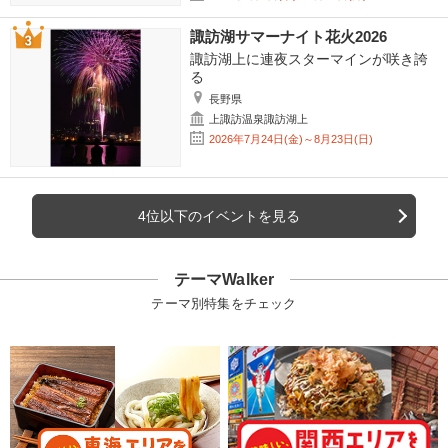
諏訪湖サマーナイト花火2026
諏訪湖上に連夜スターマインが咲き誇
る
長野県
上諏訪温泉諏訪湖上
2026年7月24日(金)～8月23日(日)
4位以下のイベントを見る
テーマWalker
テーマ別特集をチェック