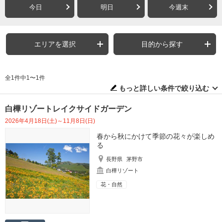
今日
明日
今週末
エリアを選択
目的から探す
全1件中1〜1件
もっと詳しい条件で絞り込む
白樺リゾートレイクサイドガーデン
2026年4月18日(土)～11月8日(日)
春から秋にかけて季節の花々が楽しめ
る
長野県
茅野市
白樺リゾート
花・自然