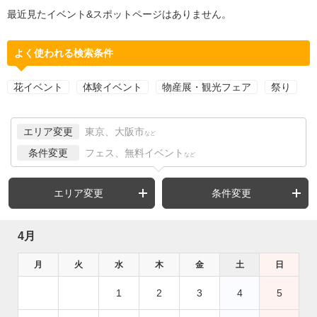
最近見たイベント&スポットページはありません。
よく使われる検索条件
花イベント
体験イベント
物産展・観光フェア
祭り
エリア変更
東京、大阪市
など
条件変更
フェス、無料イベント
など
エリア変更
条件変更
4月
月
火
水
木
金
土
日
1
2
3
4
5