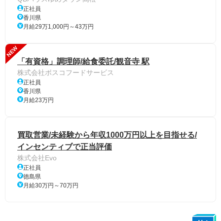
正社員
香川県
月給29万1,000円～43万円
NEW
「有資格」調理師/給食委託/観音寺 駅
株式会社ボスコフードサービス
正社員
香川県
月給23万円
買取営業/未経験から年収1000万円以上を目指せる/
インセンティブで正当評価
株式会社Evo
正社員
徳島県
月給30万円～70万円