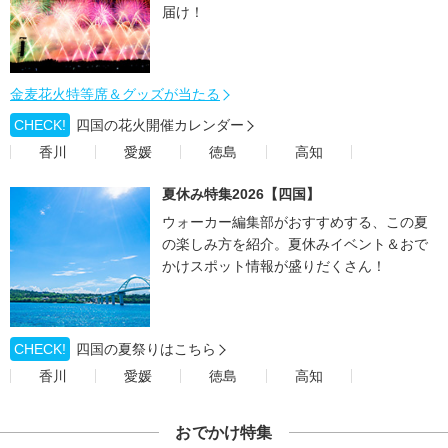
届け！
金麦花火特等席＆グッズが当たる
CHECK!
四国の花火開催カレンダー
香川
愛媛
徳島
高知
夏休み特集2026【四国】
ウォーカー編集部がおすすめする、この夏
の楽しみ方を紹介。夏休みイベント＆おで
かけスポット情報が盛りだくさん！
CHECK!
四国の夏祭りはこちら
香川
愛媛
徳島
高知
おでかけ特集