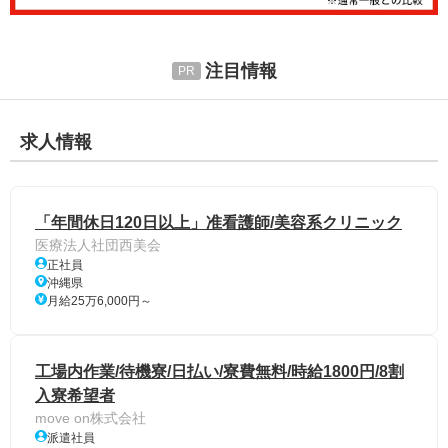
注目情報
求人情報
「年間休日120日以上」准看護師/美容系クリニック
医療法人社団西美会
正社員
沖縄県
月給25万6,000円～
工場内作業/待機寮/日払い/寮費無料/時給1800円/8割
入寮希望者
move on株式会社
派遣社員