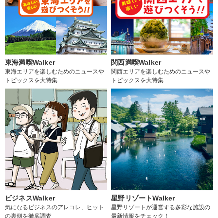
東海満喫Walker
関西満喫Walker
東海エリアを楽しむためのニュースや
関西エリアを楽しむためのニュースや
トピックスを大特集
トピックスを大特集
ビジネスWalker
星野リゾートWalker
気になるビジネスのアレコレ、ヒット
星野リゾートが運営する多彩な施設の
の裏側を徹底調査
最新情報をチェック！