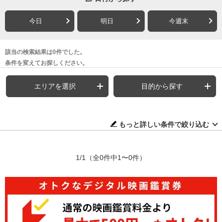
今日
明日
今週末
該当の検索結果は0件でした。
条件を変えてお探しください。
エリアを選択
目的から探す
もっと詳しい条件で絞り込む
1/1
（全0件中1〜0件）