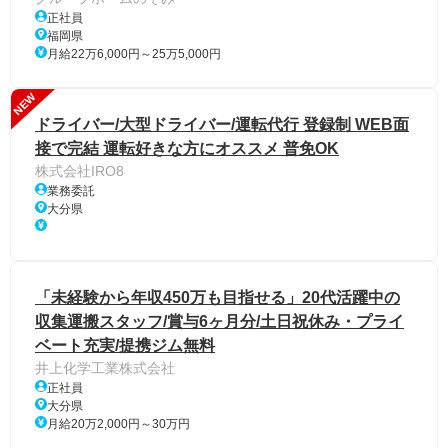
正社員
福岡県
月給22万6,000円～25万5,000円
NEW
ドライバー/大型ドライバー/運転代行 登録制 WEB面
接で完結 運転好きな方にオススメ 普免OK
株式会社IRO8
業務委託
大分県
「未経験から年収450万も目指せる」20代活躍中の
収集運搬スタッフ/賞与6ヶ月分/土日祝休み・プライ
ベート充実/提携ジム無料
井上化学工業株式会社
正社員
大分県
月給20万2,000円～30万円