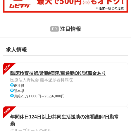
注目情報
求人情報
NEW
臨床検査技師/常勤/病院/車通勤OK/退職金あり
医療法人野尻会 熊本泌尿器科病院
正社員
熊本県
月給21万1,000円～23万6,000円
NEW
年間休日124日以上/共同生活援助の准看護師/日勤常
勤
グループホームのぞみ