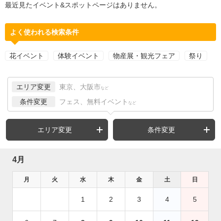
最近見たイベント&スポットページはありません。
よく使われる検索条件
花イベント
体験イベント
物産展・観光フェア
祭り
エリア変更
東京、大阪市
など
条件変更
フェス、無料イベント
など
エリア変更
条件変更
4月
月
火
水
木
金
土
日
1
2
3
4
5