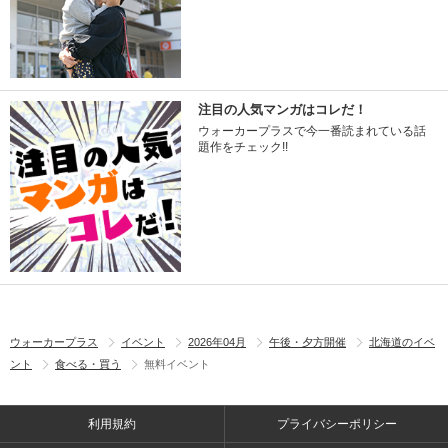
注目の人気マンガはコレだ！
ウォーカープラスで今一番読まれている話
題作をチェック!!
ウォーカープラス
イベント
2026年04月
午後・夕方開催
北海道のイベ
ント
食べる・買う
無料イベント
利用規約
プライバシーポリシー