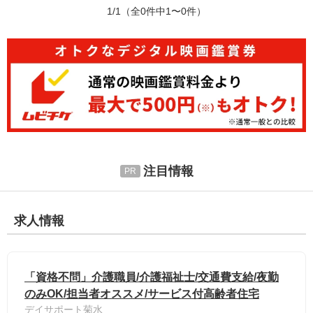
1/1
（全0件中1〜0件）
注目情報
求人情報
「資格不問」介護職員/介護福祉士/交通費支給/夜勤
のみOK/担当者オススメ/サービス付高齢者住宅
デイサポート菊水