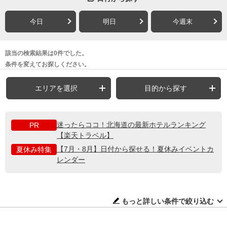
今日
明日
今週末
該当の検索結果は0件でした。
条件を変えてお探しください。
エリアを選択
目的から探す
迷ったらココ！北海道の最新ホテルランキング
PR
【楽天トラベル】
【7月・8月】日付から探せる！夏休みイベントカ
夏休み特集
レンダー
もっと詳しい条件で絞り込む