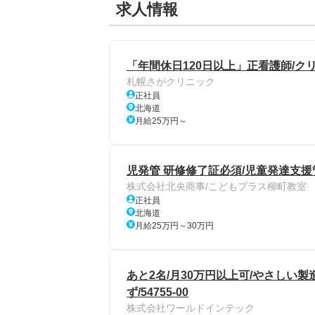
求人情報
「年間休日120日以上」正看護師/ク
札幌さがクリニック
正社員
北海道
月給25万円～
児発管 研修修了証必須/児童発達支援
株式会社北央商事/こどもプラス柳町教室
正社員
北海道
月給25万円～30万円
あと2名/月30万円以上可/やさしい
ず/54755-00
株式会社ワールドインテック