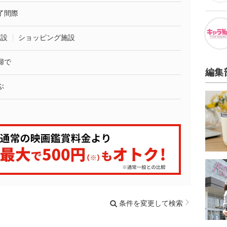
了間際
施設
ショッピング施設
婦で
編集
ぶ
条件を変更して検索