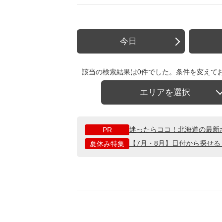
今日
該当の検索結果は0件でした。条件を変えて
エリアを選択
迷ったらココ！北海道の最新
PR
【7月・8月】日付から探せ
夏休み特集