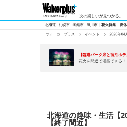
次の楽しいが見つかる。
北海道
札幌市
函館市
旭川市
花火特集
夏休
ウォーカープラス
イベント
2026年04
【臨港パーク席と宿泊ホテ
花火を間近で堪能できる！
北海道の趣味・生活【20
【終了間近】