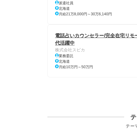
派遣社員
北海道
月給21万8,000円～30万6,140円
電話占いカウンセラー/完全在宅リモート
代活躍中
株式会社スピカ
業務委託
北海道
月給10万円～50万円
テ
テー