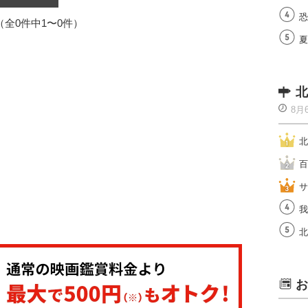
恐
1（全0件中1〜0件）
夏
北
8月
北
百
サ
我
北
お