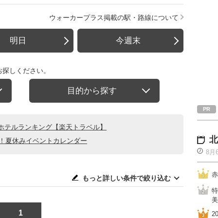
ウォーカープラス掲載の駅・路線について
明日
今週末
お探しください。
目的から探す
ホテルランキング【楽天トラベル】
北
る！夏休みイベントカレンダー
8月
赤
もっと詳しい条件で絞り込む
特
美
1
2