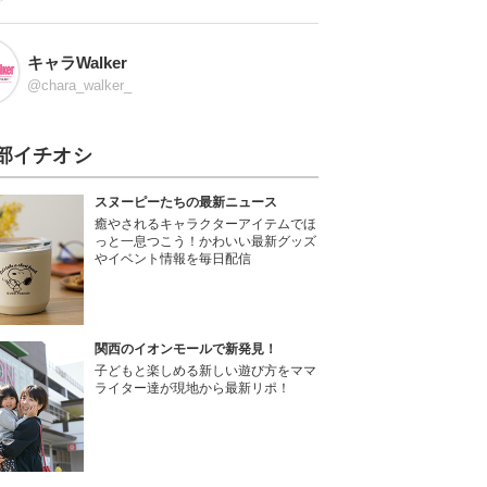
キャラWalker
@chara_walker_
部イチオシ
スヌーピーたちの最新ニュース
癒やされるキャラクターアイテムでほ
っと一息つこう！かわいい最新グッズ
やイベント情報を毎日配信
関西のイオンモールで新発見！
子どもと楽しめる新しい遊び方をママ
ライター達が現地から最新リポ！