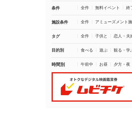
全件
無料イベント
終
条件
全件
アミューズメント
施設条件
全件
子供と
恋人・夫
タグ
目的別
食べる
遊ぶ
観る・学
時間別
午前中
お昼
夕方・夜