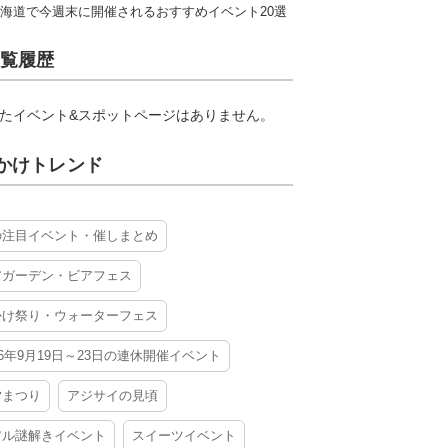
海道で今週末に開催されるおすすめイベント20選
覧履歴
たイベント&スポットページはありません。
かけトレンド
の注目イベント・催しまとめ
アガーデン・ビアフェス
かけ祭り・ウォーターフェス
26年9月19日～23日の連休開催イベント
夕まつり
アジサイの見頃
アル謎解きイベント
スイーツイベント