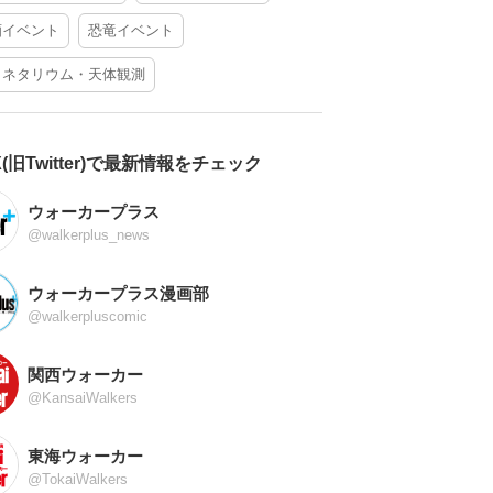
酒イベント
恐竜イベント
ラネタリウム・天体観測
X(旧Twitter)で最新情報をチェック
ウォーカープラス
@walkerplus_news
ウォーカープラス漫画部
@walkerpluscomic
関西ウォーカー
@KansaiWalkers
東海ウォーカー
@TokaiWalkers