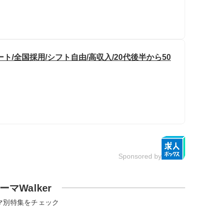
/全国採用/シフト自由/高収入/20代後半から50
Sponsored by
ーマWalker
マ別特集をチェック