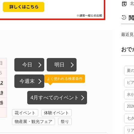
北
閲
最近見
おで
日
今日
明日
夏
5
よく使われる検索条件
今週末
12
ビ
19
水
4月すべてのイベント
26
20
花イベント
体験イベント
七
物産展・観光フェア
祭り
リ