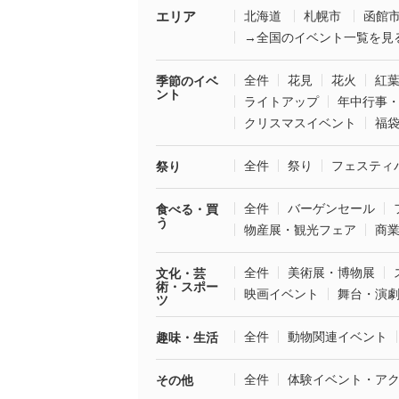
エリア
北海道
札幌市
函館
→全国のイベント一覧を見
全件
花見
花火
紅
季節のイベ
ント
ライトアップ
年中行事
クリスマスイベント
福
全件
祭り
フェスティ
祭り
全件
バーゲンセール
食べる・買
う
物産展・観光フェア
商
全件
美術展・博物展
文化・芸
術・スポー
映画イベント
舞台・演
ツ
全件
動物関連イベント
趣味・生活
全件
体験イベント・ア
その他