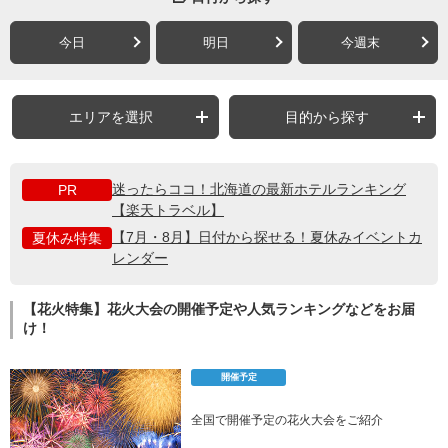
今日
明日
今週末
エリアを選択
目的から探す
迷ったらココ！北海道の最新ホテルランキング
PR
【楽天トラベル】
【7月・8月】日付から探せる！夏休みイベントカ
夏休み特集
レンダー
【花火特集】花火大会の開催予定や人気ランキングなどをお届
け！
開催予定
全国で開催予定の花火大会をご紹介