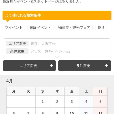
最近見たイベント&スポットページはありません。
よく使われる検索条件
花イベント
体験イベント
物産展・観光フェア
祭り
エリア変更
東京、大阪市
など
条件変更
フェス、無料イベント
など
エリア変更
条件変更
4月
月
火
水
木
金
土
日
1
2
3
4
5
6
7
8
9
10
11
12