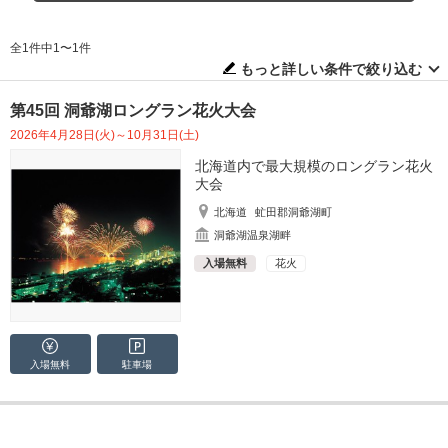
全1件中1〜1件
もっと詳しい条件で絞り込む
第45回 洞爺湖ロングラン花火大会
2026年4月28日(火)～10月31日(土)
北海道内で最大規模のロングラン花火
大会
北海道
虻田郡洞爺湖町
洞爺湖温泉湖畔
入場無料
花火
入場無料
駐車場