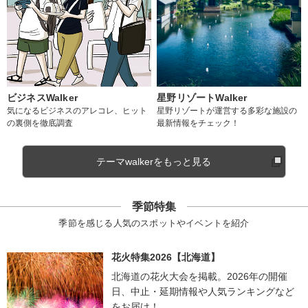
ビジネスWalker
星野リゾートWalker
気になるビジネスのアレコレ、ヒット
星野リゾートが運営する多彩な施設の
の裏側を徹底調査
最新情報をチェック！
テーマwalkerをもっと見る
季節特集
季節を感じる人気のスポットやイベントを紹介
花火特集2026【北海道】
北海道の花火大会を掲載。2026年の開催
日、中止・延期情報や人気ランキングなど
をお届け！