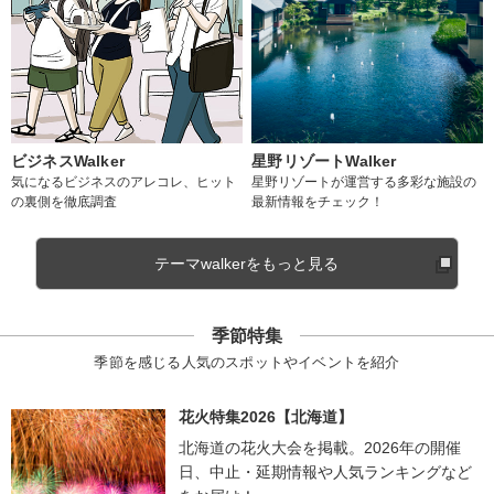
ビジネスWalker
星野リゾートWalker
気になるビジネスのアレコレ、ヒット
星野リゾートが運営する多彩な施設の
の裏側を徹底調査
最新情報をチェック！
テーマwalkerをもっと見る
季節特集
季節を感じる人気のスポットやイベントを紹介
花火特集2026【北海道】
北海道の花火大会を掲載。2026年の開催
日、中止・延期情報や人気ランキングなど