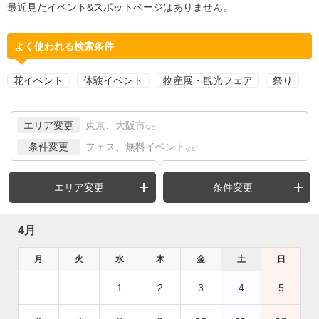
最近見たイベント&スポットページはありません。
よく使われる検索条件
花イベント
体験イベント
物産展・観光フェア
祭り
エリア変更
東京、大阪市
など
条件変更
フェス、無料イベント
など
エリア変更
条件変更
4月
月
火
水
木
金
土
日
1
2
3
4
5