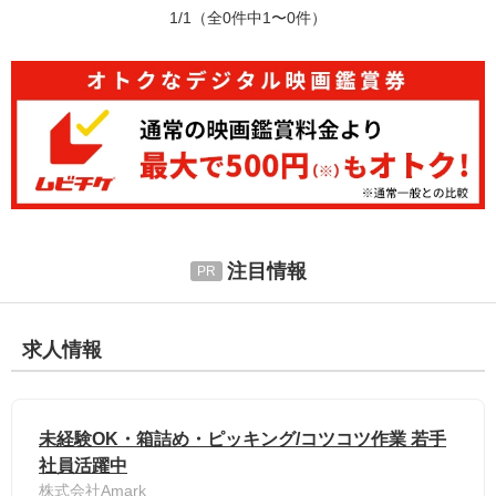
1/1
（全0件中1〜0件）
注目情報
求人情報
未経験OK・箱詰め・ピッキング/コツコツ作業 若手
社員活躍中
株式会社Amark