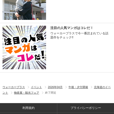
注目の人気マンガはコレだ！
ウォーカープラスで今一番読まれている話
題作をチェック!!
ウォーカープラス
イベント
2026年04月
午後・夕方開催
北海道のイベ
ント
物産展・観光フェア
終了間近
利用規約
プライバシーポリシー