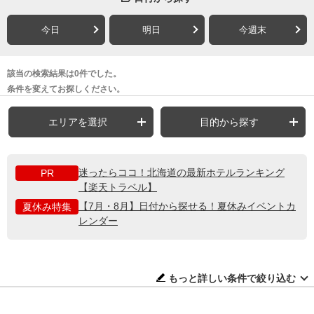
今日
明日
今週末
該当の検索結果は0件でした。
条件を変えてお探しください。
エリアを選択
目的から探す
迷ったらココ！北海道の最新ホテルランキング
PR
【楽天トラベル】
【7月・8月】日付から探せる！夏休みイベントカ
夏休み特集
レンダー
もっと詳しい条件で絞り込む