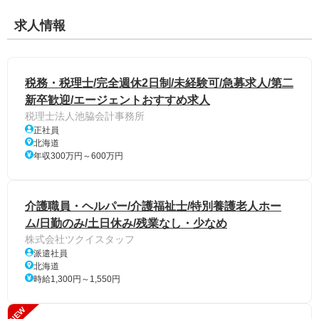
求人情報
税務・税理士/完全週休2日制/未経験可/急募求人/第二
新卒歓迎/エージェントおすすめ求人
税理士法人池脇会計事務所
正社員
北海道
年収300万円～600万円
介護職員・ヘルパー/介護福祉士/特別養護老人ホー
ム/日勤のみ/土日休み/残業なし・少なめ
株式会社ツクイスタッフ
派遣社員
北海道
時給1,300円～1,550円
NEW