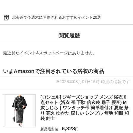
北海道で今週末に開催されるおすすめイベント20選
閲覧履歴
最近見たイベント&スポットページはありません。
いまAmazonで注目されている浴衣の商品
※2026年08月07日16時 時点の情報です
[ロシェル] ジギーズショップ メンズ 浴衣 6
点セット (浴衣 帯 下駄 信玄袋 扇子 腰帯) M
灰しじら｜ワンタッチ帯 簡単着付け 夏服 祭
り 花火 ゆかた 涼しい シンプル 無地 和服 和
装 紳士
6,328
新品最安値：
円