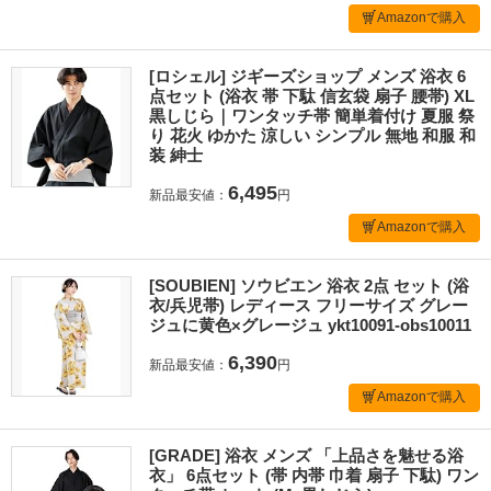
Amazonで購入
[ロシェル] ジギーズショップ メンズ 浴衣 6
点セット (浴衣 帯 下駄 信玄袋 扇子 腰帯) XL
黒しじら｜ワンタッチ帯 簡単着付け 夏服 祭
り 花火 ゆかた 涼しい シンプル 無地 和服 和
装 紳士
6,495
新品最安値：
円
Amazonで購入
[SOUBIEN] ソウビエン 浴衣 2点 セット (浴
衣/兵児帯) レディース フリーサイズ グレー
ジュに黄色×グレージュ ykt10091-obs10011
6,390
新品最安値：
円
Amazonで購入
[GRADE] 浴衣 メンズ 「上品さを魅せる浴
衣」 6点セット (帯 内帯 巾着 扇子 下駄) ワン