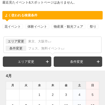
最近見たイベント&スポットページはありません。
よく使われる検索条件
花イベント
体験イベント
物産展・観光フェア
祭り
エリア変更
東京、大阪市
など
条件変更
フェス、無料イベント
など
エリア変更
条件変更
4月
月
火
水
木
金
土
日
1
2
3
4
5