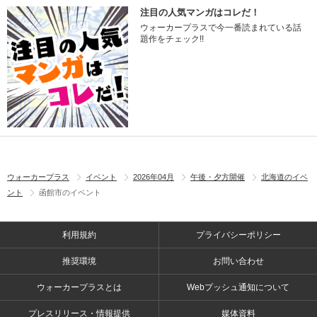
注目の人気マンガはコレだ！
ウォーカープラスで今一番読まれている話
題作をチェック!!
ウォーカープラス
イベント
2026年04月
午後・夕方開催
北海道のイベ
ント
函館市のイベント
利用規約
プライバシーポリシー
推奨環境
お問い合わせ
ウォーカープラスとは
Webプッシュ通知について
プレスリリース・情報提供
媒体資料