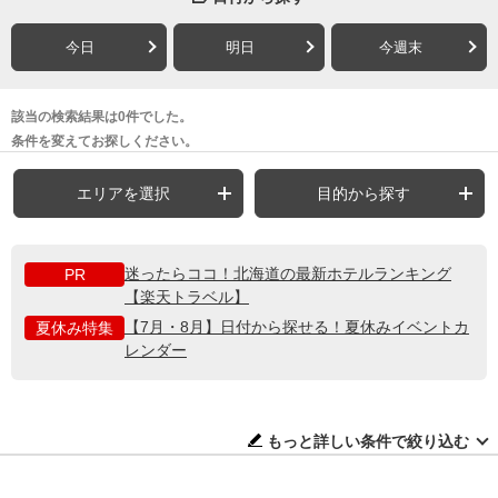
今日
明日
今週末
該当の検索結果は0件でした。
条件を変えてお探しください。
エリアを選択
目的から探す
迷ったらココ！北海道の最新ホテルランキング
PR
【楽天トラベル】
【7月・8月】日付から探せる！夏休みイベントカ
夏休み特集
レンダー
もっと詳しい条件で絞り込む