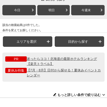
今日
明日
今週末
該当の検索結果は0件でした。
条件を変えてお探しください。
エリアを選択
目的から探す
迷ったらココ！北海道の最新ホテルランキング
PR
【楽天トラベル】
【7月・8月】日付から探せる！夏休みイベントカ
夏休み特集
レンダー
もっと詳しい条件で絞り込む