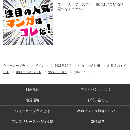
ウォーカープラスで今一番読まれている話
題作をチェック!!
ウォーカープラス
イベント
2026年04月
午後・夕方開催
北海道のイベ
ント
函館市のイベント
食べる・買う
無料イベント
利用規約
プライバシーポリシー
推奨環境
お問い合わせ
ウォーカープラスとは
Webプッシュ通知について
プレスリリース・情報提供
媒体資料