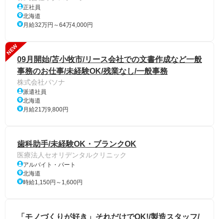
正社員
北海道
月給32万円～64万4,000円
NEW
09月開始/苫小牧市/リース会社での文書作成など一般
事務のお仕事/未経験OK/残業なし/一般事務
株式会社パソナ
派遣社員
北海道
月給21万9,800円
歯科助手/未経験OK・ブランクOK
医療法人セオリデンタルクリニック
アルバイト・パート
北海道
時給1,150円～1,600円
「モノづくりが好き」それだけでOK!/製造スタッフ/