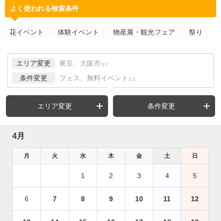
よく使われる検索条件
花イベント
体験イベント
物産展・観光フェア
祭り
エリア変更
東京、大阪市
など
条件変更
フェス、無料イベント
など
エリア変更
条件変更
4月
月
火
水
木
金
土
日
1
2
3
4
5
6
7
8
9
10
11
12