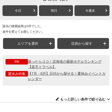
今日
明日
今週末
該当の検索結果は0件でした。
条件を変えてお探しください。
エリアを選択
目的から探す
迷ったらココ！北海道の最新ホテルランキング
PR
【楽天トラベル】
【7月・8月】日付から探せる！夏休みイベントカ
夏休み特集
レンダー
もっと詳しい条件で絞り込む