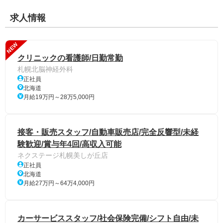
求人情報
NEW
クリニックの看護師/日勤常勤
札幌北脳神経外科
正社員
北海道
月給19万円～28万5,000円
接客・販売スタッフ/自動車販売店/完全反響型/未経
験歓迎/賞与年4回/高収入可能
ネクステージ札幌美しが丘店
正社員
北海道
月給27万円～64万4,000円
カーサービススタッフ/社会保険完備/シフト自由/未