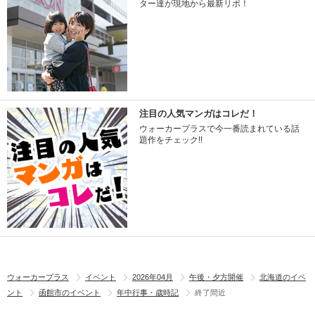
ター達が現地から最新リポ！
注目の人気マンガはコレだ！
ウォーカープラスで今一番読まれている話
題作をチェック!!
ウォーカープラス
イベント
2026年04月
午後・夕方開催
北海道のイベ
ント
函館市のイベント
年中行事・歳時記
終了間近