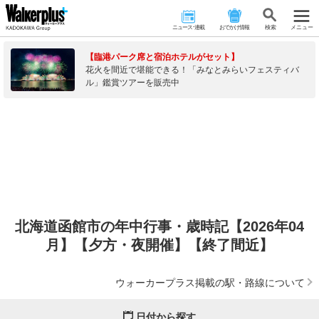
ニュース･連載
おでかけ情報
検 索
メニュー
【臨港パーク席と宿泊ホテルがセット】
花火を間近で堪能できる！「みなとみらいフェスティバ
ル」鑑賞ツアーを販売中
北海道函館市の年中行事・歳時記【2026年04
月】【夕方・夜開催】【終了間近】
ウォーカープラス掲載の駅・路線について
日付から探す