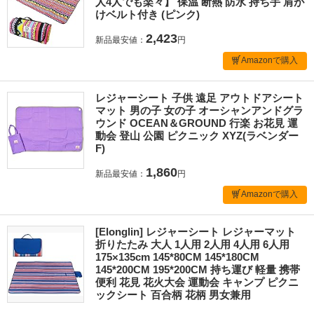
人4人でも楽々】 保温 断熱 防水 持ち手 肩が
けベルト付き (ピンク)
2,423
新品最安値：
円
Amazonで購入
レジャーシート 子供 遠足 アウトドアシート
マット 男の子 女の子 オーシャンアンドグラ
ウンド OCEAN＆GROUND 行楽 お花見 運
動会 登山 公園 ピクニック XYZ(ラベンダー
F)
1,860
新品最安値：
円
Amazonで購入
[Elonglin] レジャーシート レジャーマット
折りたたみ 大人 1人用 2人用 4人用 6人用
175×135cm 145*80CM 145*180CM
145*200CM 195*200CM 持ち運び 軽量 携帯
便利 花見 花火大会 運動会 キャンプ ピクニ
ックシート 百合柄 花柄 男女兼用