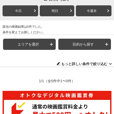
今日
明日
今週末
該当の検索結果は0件でした。
条件を変えてお探しください。
エリアを選択
目的から探す
もっと詳しい条件で絞り込む
1/1
（全0件中1〜0件）