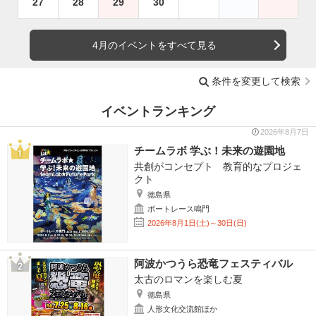
27
28
29
30
4月のイベントをすべて見る
条件を変更して検索
イベントランキング
2026年8月7日
チームラボ 学ぶ！未来の遊園地
共創がコンセプト 教育的なプロジェ
クト
徳島県
ボートレース鳴門
2026年8月1日(土)～30日(日)
阿波かつうら恐竜フェスティバル
太古のロマンを楽しむ夏
徳島県
人形文化交流館ほか