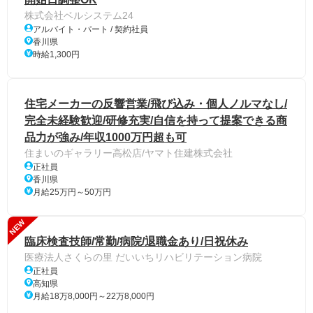
株式会社ベルシステム24
アルバイト・パート / 契約社員
香川県
時給1,300円
住宅メーカーの反響営業/飛び込み・個人ノルマなし/
完全未経験歓迎/研修充実/自信を持って提案できる商
品力が強み/年収1000万円超も可
住まいのギャラリー高松店/ヤマト住建株式会社
正社員
香川県
月給25万円～50万円
NEW
臨床検査技師/常勤/病院/退職金あり/日祝休み
医療法人さくらの里 だいいちリハビリテーション病院
正社員
高知県
月給18万8,000円～22万8,000円