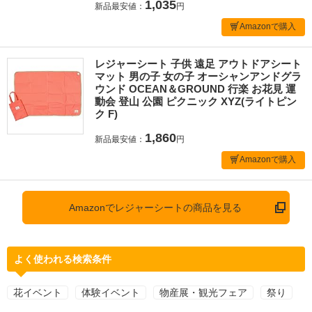
1,035
新品最安値：
円
Amazonで購入
レジャーシート 子供 遠足 アウトドアシート
マット 男の子 女の子 オーシャンアンドグラ
ウンド OCEAN＆GROUND 行楽 お花見 運
動会 登山 公園 ピクニック XYZ(ライトピン
ク F)
1,860
新品最安値：
円
Amazonで購入
Amazonでレジャーシートの商品を見る
よく使われる検索条件
花イベント
体験イベント
物産展・観光フェア
祭り