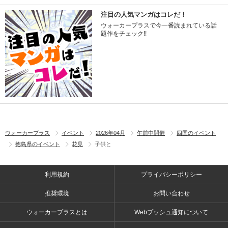
注目の人気マンガはコレだ！
ウォーカープラスで今一番読まれている話
題作をチェック!!
ウォーカープラス
イベント
2026年04月
午前中開催
四国のイベント
徳島県のイベント
花見
子供と
利用規約
プライバシーポリシー
推奨環境
お問い合わせ
ウォーカープラスとは
Webプッシュ通知について