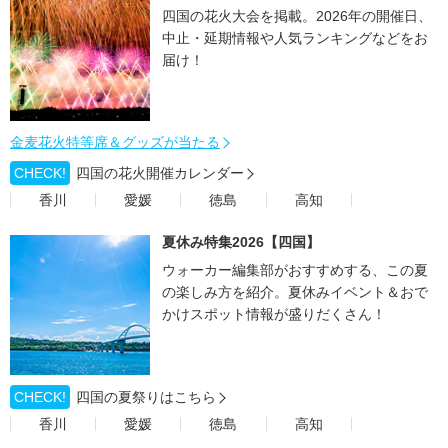
四国の花火大会を掲載。2026年の開催日、
中止・延期情報や人気ランキングなどをお
届け！
金麦花火特等席＆グッズが当たる
CHECK!
四国の花火開催カレンダー
香川
愛媛
徳島
高知
夏休み特集2026【四国】
ウォーカー編集部がおすすめする、この夏
の楽しみ方を紹介。夏休みイベント＆おで
かけスポット情報が盛りだくさん！
CHECK!
四国の夏祭りはこちら
香川
愛媛
徳島
高知