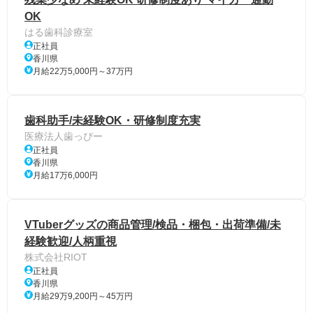
OK
はる歯科診療室
正社員
香川県
月給22万5,000円～37万円
歯科助手/未経験OK・研修制度充実
医療法人歯っぴー
正社員
香川県
月給17万6,000円
VTuberグッズの商品管理/検品・梱包・出荷準備/未
経験歓迎/人柄重視
株式会社RIOT
正社員
香川県
月給29万9,200円～45万円