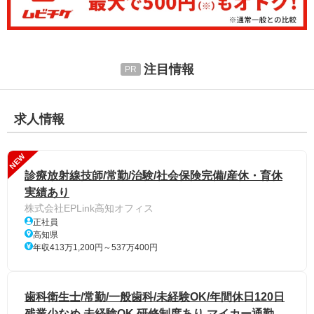
注目情報
求人情報
NEW
診療放射線技師/常勤/治験/社会保険完備/産休・育休
実績あり
株式会社EPLink高知オフィス
正社員
高知県
年収413万1,200円～537万400円
歯科衛生士/常勤/一般歯科/未経験OK/年間休日120日
残業少なめ 未経験OK 研修制度あり マイカー通勤