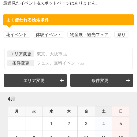
最近見たイベント&スポットページはありません。
よく使われる検索条件
花イベント
体験イベント
物産展・観光フェア
祭り
エリア変更
東京、大阪市
など
条件変更
フェス、無料イベント
など
エリア変更
条件変更
4月
月
火
水
木
金
土
日
1
2
3
4
5