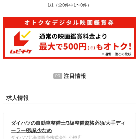
1/1
（全0件中1〜0件）
注目情報
求人情報
ダイハツの自動車整備士/3級整備資格必須/大手ディ
ーラー/残業少なめ
ダイハツ北海道販売株式会社 小樽店