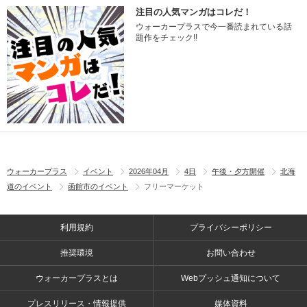
注目の人気マンガはコレだ！
ウォーカープラスで今一番読まれている話
題作をチェック!!
ウォーカープラス
イベント
2026年04月
4日
午後・夕方開催
北海
道のイベント
函館市のイベント
フリーマーケット
利用規約
プライバシーポリシー
推奨環境
お問い合わせ
ウォーカープラスとは
Webプッシュ通知について
プレスリリース・情報提供
媒体資料