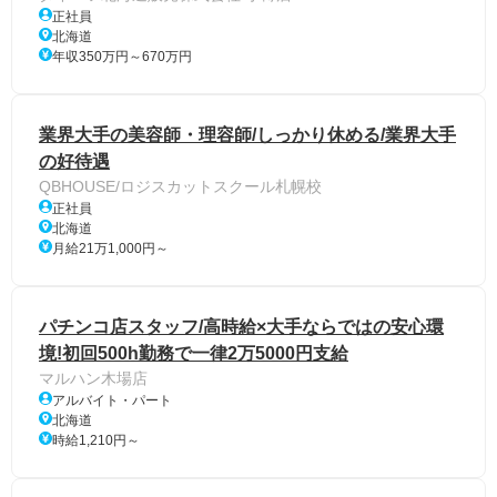
正社員
北海道
年収350万円～670万円
業界大手の美容師・理容師/しっかり休める/業界大手
の好待遇
QBHOUSE/ロジスカットスクール札幌校
正社員
北海道
月給21万1,000円～
パチンコ店スタッフ/高時給×大手ならではの安心環
境!初回500h勤務で一律2万5000円支給
マルハン木場店
アルバイト・パート
北海道
時給1,210円～