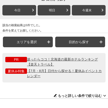
今日
明日
今週末
該当の検索結果は0件でした。
条件を変えてお探しください。
エリアを選択
目的から探す
迷ったらココ！北海道の最新ホテルランキング
PR
【楽天トラベル】
【7月・8月】日付から探せる！夏休みイベントカ
夏休み特集
レンダー
もっと詳しい条件で絞り込む