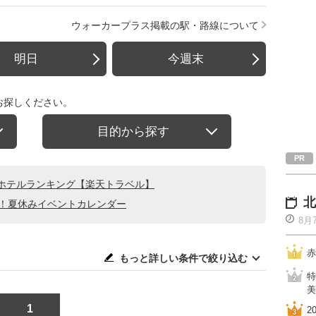
ウォーカープラス掲載の駅・路線について
明日
今週末
お探しください。
目的から探す
ホテルランキング【楽天トラベル】
北
る！夏休みイベントカレンダー
8月
赤
もっと詳しい条件で絞り込む
特
美
1
2