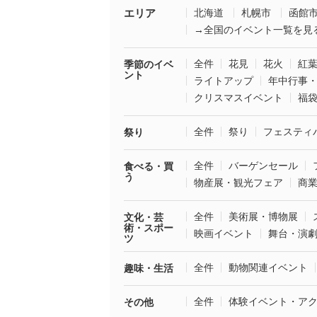
エリア
北海道
札幌市
函館
→全国のイベント一覧を見
全件
花見
花火
紅
季節のイベ
ント
ライトアップ
年中行事
クリスマスイベント
福
全件
祭り
フェスティ
祭り
全件
バーゲンセール
食べる・買
う
物産展・観光フェア
商
全件
美術展・博物展
文化・芸
術・スポー
映画イベント
舞台・演
ツ
全件
動物関連イベント
趣味・生活
全件
体験イベント・ア
その他