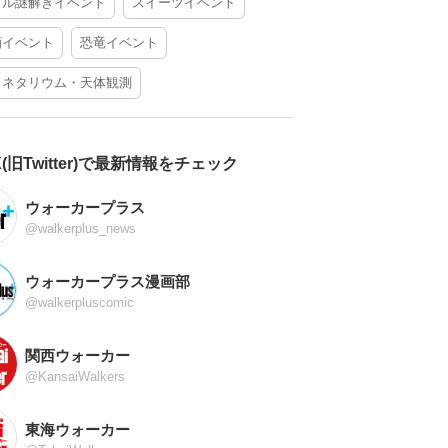
アル謎解きイベント
スイーツイベント
酒イベント
恐竜イベント
ラネタリウム・天体観測
X(旧Twitter)で最新情報をチェック
ウォーカープラス
@walkerplus_news
ウォーカープラス漫画部
@walkerpluscomic
関西ウォーカー
@KansaiWalkers
東海ウォーカー