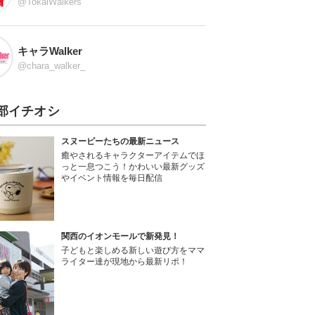
@TokaiWalkers
キャラWalker
@chara_walker_
部イチオシ
スヌーピーたちの最新ニュース
癒やされるキャラクターアイテムでほ
っと一息つこう！かわいい最新グッズ
やイベント情報を毎日配信
関西のイオンモールで新発見！
子どもと楽しめる新しい遊び方をママ
ライター達が現地から最新リポ！