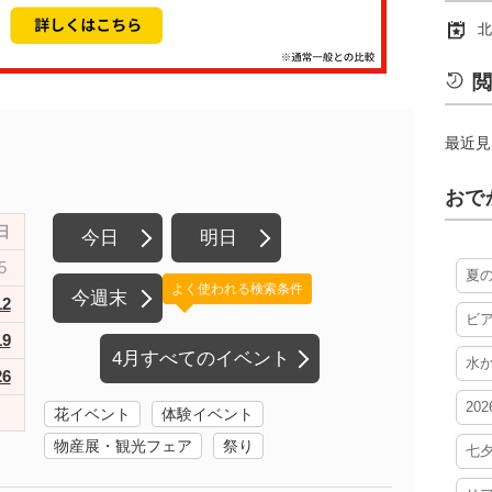
北
閲
最近見
おで
日
今日
明日
5
夏
よく使われる検索条件
今週末
12
ビ
19
4月すべてのイベント
水
26
20
花イベント
体験イベント
物産展・観光フェア
祭り
七