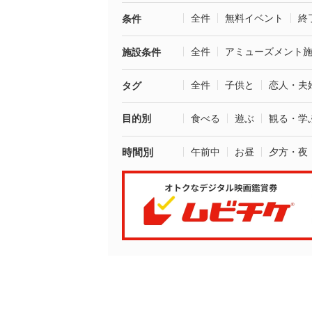
全件
無料イベント
終
条件
全件
アミューズメント
施設条件
全件
子供と
恋人・夫
タグ
目的別
食べる
遊ぶ
観る・学
時間別
午前中
お昼
夕方・夜