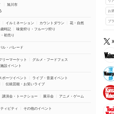
リ
市
旭川市
る
お
プ
葉
イルミネーション
カウントダウン
花・自然
・歳時記
味覚狩り・フルーツ狩り
袋・初売り
バル・パレード
フリーマーケット
グルメ・フードフェス
業施設イベント
スポーツイベント
ライブ・音楽イベント
劇
伝統芸能・お笑いライブ
講演会・トークショー
展示会
アニメ・ゲーム
クティビティ
その他のイベント