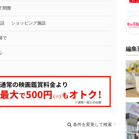
了間際
施設
ショッピング施設
婦で
編集
ぶ
条件を変更して検索