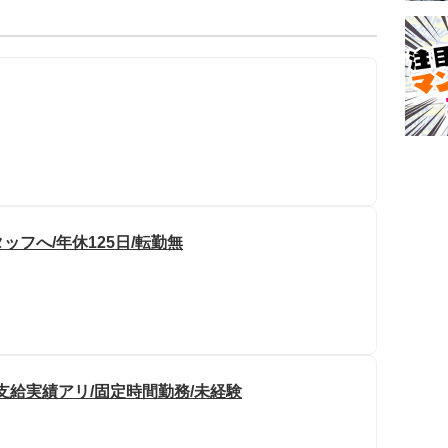
フへ/年休125日/転勤無
支給実績アリ/固定時間勤務/未経験