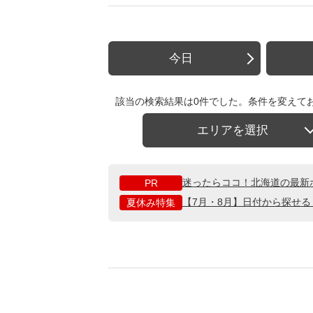
今日
該当の検索結果は0件でした。条件を変えて
エリアを選択
迷ったらココ！北海道の最新
PR
【7月・8月】日付から探せ
夏休み特集