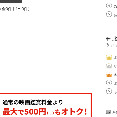
恐
1（全0件中1〜0件）
あ
ト
北
8月
北
サ
水
北
ふ
お