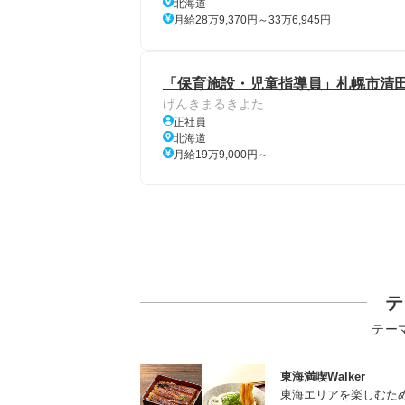
北海道
月給28万9,370円～33万6,945円
「保育施設・児童指導員」札幌市清
げんきまるきよた
正社員
北海道
月給19万9,000円～
テ
テー
東海満喫Walker
東海エリアを楽しむた