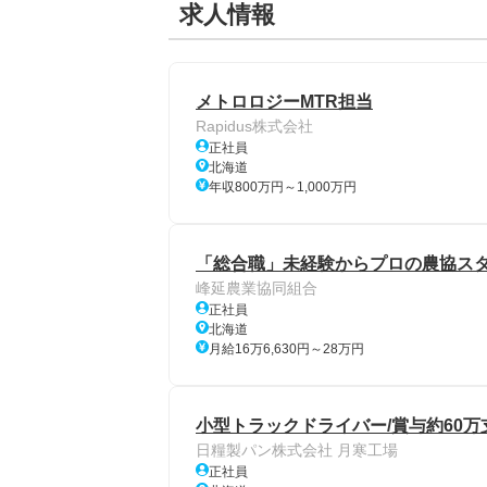
求人情報
メトロロジーMTR担当
Rapidus株式会社
正社員
北海道
年収800万円～1,000万円
「総合職」未経験からプロの農協スタッ
峰延農業協同組合
正社員
北海道
月給16万6,630円～28万円
小型トラックドライバー/賞与約60万
日糧製パン株式会社 月寒工場
正社員