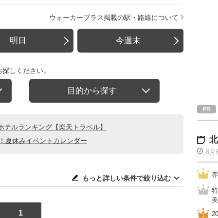
ウォーカープラス掲載の駅・路線について
明日
今週末
お探しください。
目的から探す
ホテルランキング【楽天トラベル】
北
る！夏休みイベントカレンダー
8月
赤
もっと詳しい条件で絞り込む
特
美
1
2