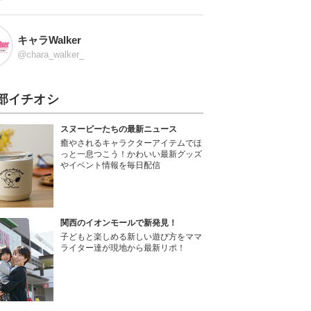
キャラWalker
@chara_walker_
部イチオシ
スヌーピーたちの最新ニュース
癒やされるキャラクターアイテムでほ
っと一息つこう！かわいい最新グッズ
やイベント情報を毎日配信
関西のイオンモールで新発見！
子どもと楽しめる新しい遊び方をママ
ライター達が現地から最新リポ！