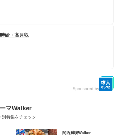
高時給・高月収
Sponsored by
ーマWalker
マ別特集をチェック
関西満喫Walker