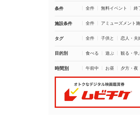
全件
無料イベント
終
条件
全件
アミューズメント
施設条件
全件
子供と
恋人・夫
タグ
目的別
食べる
遊ぶ
観る・学
時間別
午前中
お昼
夕方・夜