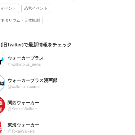
酒イベント
恐竜イベント
ラネタリウム・天体観測
X(旧Twitter)で最新情報をチェック
ウォーカープラス
@walkerplus_news
ウォーカープラス漫画部
@walkerpluscomic
関西ウォーカー
@KansaiWalkers
東海ウォーカー
@TokaiWalkers