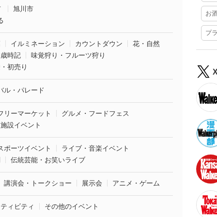
市
旭川市
お
る
プ
葉
イルミネーション
カウントダウン
花・自然
・歳時記
味覚狩り・フルーツ狩り
袋・初売り
バル・パレード
フリーマーケット
グルメ・フードフェス
業施設イベント
スポーツイベント
ライブ・音楽イベント
劇
伝統芸能・お笑いライブ
講演会・トークショー
展示会
アニメ・ゲーム
クティビティ
その他のイベント