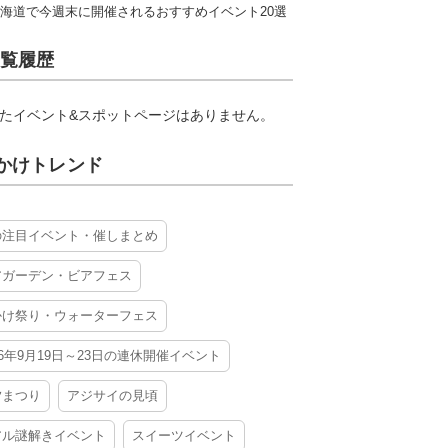
海道で今週末に開催されるおすすめイベント20選
覧履歴
たイベント&スポットページはありません。
かけトレンド
の注目イベント・催しまとめ
アガーデン・ビアフェス
かけ祭り・ウォーターフェス
26年9月19日～23日の連休開催イベント
夕まつり
アジサイの見頃
アル謎解きイベント
スイーツイベント