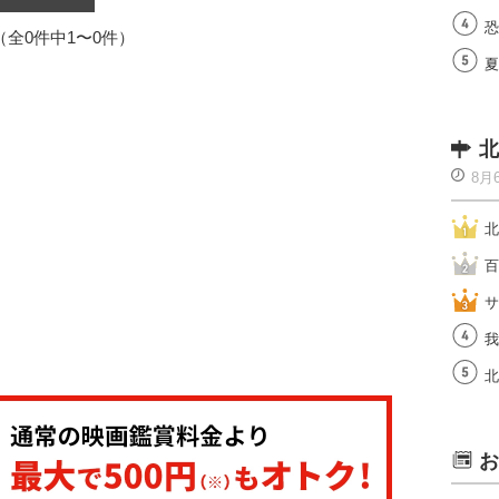
恐
1（全0件中1〜0件）
夏
北
8月
北
百
サ
我
北
お