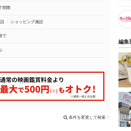
了間際
施設
ショッピング施設
婦で
編集
ぶ
条件を変更して検索