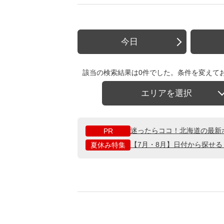
今日
該当の検索結果は0件でした。条件を変えて
エリアを選択
迷ったらココ！北海道の最新
PR
【7月・8月】日付から探せ
夏休み特集