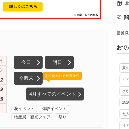
北
閲
最近見
おで
日
今日
明日
夏
5
よく使われる検索条件
今週末
12
ビ
19
水
4月すべてのイベント
26
20
花イベント
体験イベント
七
物産展・観光フェア
祭り
リ