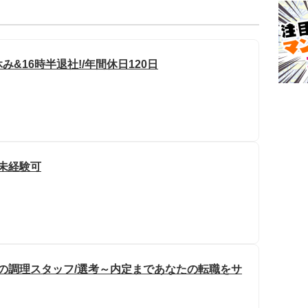
&16時半退社!/年間休日120日
/未経験可
ルの調理スタッフ/選考～内定まであなたの転職をサ