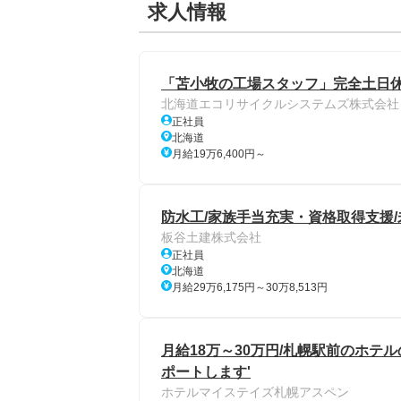
求人情報
「苫小牧の工場スタッフ」完全土日休み
北海道エコリサイクルシステムズ株式会社
正社員
北海道
月給19万6,400円～
防水工/家族手当充実・資格取得支援
板谷土建株式会社
正社員
北海道
月給29万6,175円～30万8,513円
月給18万～30万円/札幌駅前のホテ
ポートします'
ホテルマイステイズ札幌アスペン