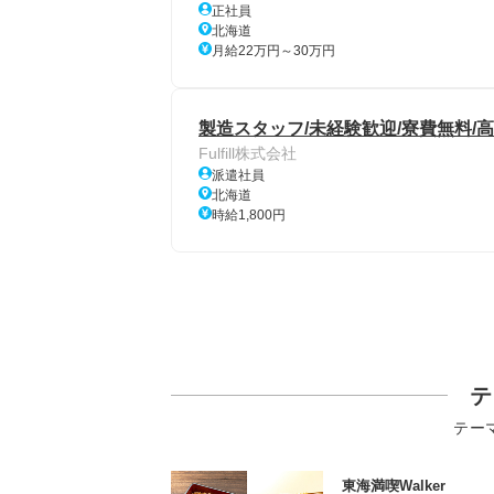
正社員
北海道
月給22万円～30万円
製造スタッフ/未経験歓迎/寮費無料/
Fulfill株式会社
派遣社員
北海道
時給1,800円
テ
テー
東海満喫Walker