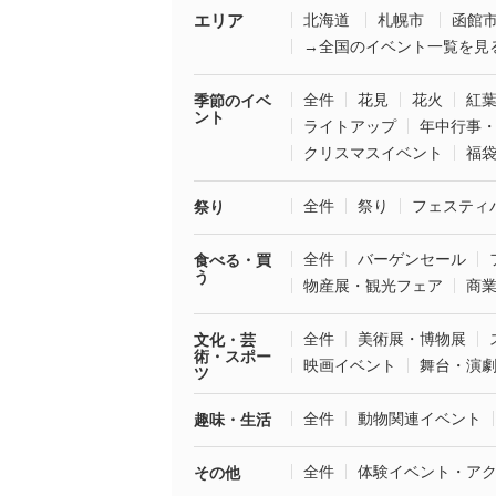
エリア
北海道
札幌市
函館
→全国のイベント一覧を見
全件
花見
花火
紅
季節のイベ
ント
ライトアップ
年中行事
クリスマスイベント
福
全件
祭り
フェスティ
祭り
全件
バーゲンセール
食べる・買
う
物産展・観光フェア
商
全件
美術展・博物展
文化・芸
術・スポー
映画イベント
舞台・演
ツ
全件
動物関連イベント
趣味・生活
全件
体験イベント・ア
その他