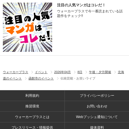
注目の人気マンガはコレだ！
ウォーカープラスで今一番読まれている話
題作をチェック!!
ウォーカープラス
イベント
2026年04月
8日
午後・夕方開催
北海
道のイベント
函館市のイベント
伝統芸能・お笑いライブ
利用規約
プライバシーポリシー
推奨環境
お問い合わせ
ウォーカープラスとは
Webプッシュ通知について
プレスリリース・情報提供
媒体資料