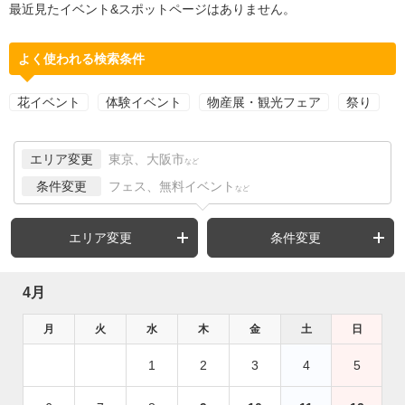
最近見たイベント&スポットページはありません。
よく使われる検索条件
花イベント
体験イベント
物産展・観光フェア
祭り
エリア変更
東京、大阪市
など
条件変更
フェス、無料イベント
など
エリア変更
条件変更
4月
月
火
水
木
金
土
日
1
2
3
4
5