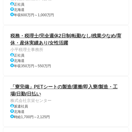
正社員
北海道
年収600万円～1,000万円
税務・税理士/完全週休2日制/転勤なし/残業少なめ/育
休・産休実績あり/女性活躍
小平税理士事務所
正社員
北海道
年収350万円～550万円
「寮完備」PETシートの製造/運搬/即入寮/製造・工
場/日勤/日払い
株式会社京栄センター
派遣社員
北海道
時給1,700円～2,125円