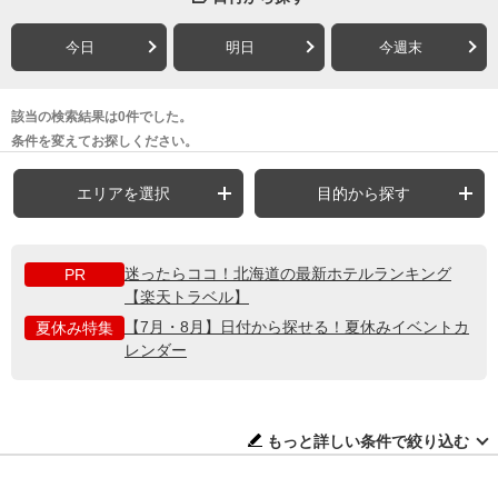
今日
明日
今週末
該当の検索結果は0件でした。
条件を変えてお探しください。
エリアを選択
目的から探す
迷ったらココ！北海道の最新ホテルランキング
PR
【楽天トラベル】
【7月・8月】日付から探せる！夏休みイベントカ
夏休み特集
レンダー
もっと詳しい条件で絞り込む