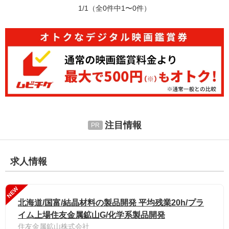
1/1
（全0件中1〜0件）
注目情報
求人情報
NEW
北海道/国富/結晶材料の製品開発 平均残業20h/プラ
イム上場住友金属鉱山G/化学系製品開発
住友金属鉱山株式会社