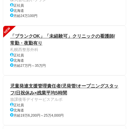
正社員
北海道
月給24万100円
NEW
「ブランクOK」「未経験可」クリニックの看護師/
常勤・夜勤有り
札幌西整形外科
正社員
北海道
月給27万円～35万円
児童発達支援管理責任者/児発管/オープニングスタッ
フ/日祝休み×残業平均5時間
放課後等デイサービスアルボ
正社員
北海道
月給19万6,200円～25万4,000円