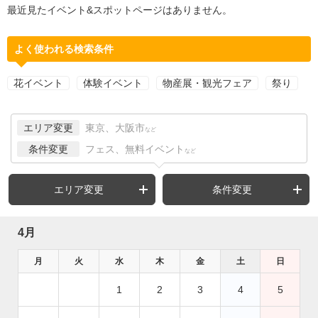
最近見たイベント&スポットページはありません。
よく使われる検索条件
花イベント
体験イベント
物産展・観光フェア
祭り
エリア変更
東京、大阪市
など
条件変更
フェス、無料イベント
など
エリア変更
条件変更
4月
月
火
水
木
金
土
日
1
2
3
4
5