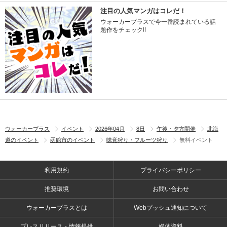
注目の人気マンガはコレだ！
ウォーカープラスで今一番読まれている話
題作をチェック!!
ウォーカープラス
イベント
2026年04月
8日
午後・夕方開催
北海
道のイベント
函館市のイベント
味覚狩り・フルーツ狩り
無料イベント
利用規約
プライバシーポリシー
推奨環境
お問い合わせ
ウォーカープラスとは
Webプッシュ通知について
プレスリリース・情報提供
媒体資料