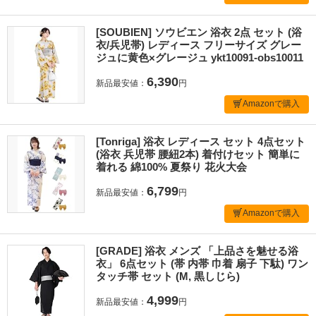
[SOUBIEN] ソウビエン 浴衣 2点 セット (浴
衣/兵児帯) レディース フリーサイズ グレー
ジュに黄色×グレージュ ykt10091-obs10011
6,390
新品最安値：
円
Amazonで購入
[Tonriga] 浴衣 レディース セット 4点セット
(浴衣 兵児帯 腰紐2本) 着付けセット 簡単に
着れる 綿100% 夏祭り 花火大会
6,799
新品最安値：
円
Amazonで購入
[GRADE] 浴衣 メンズ 「上品さを魅せる浴
衣」 6点セット (帯 内帯 巾着 扇子 下駄) ワン
タッチ帯 セット (M, 黒しじら)
4,999
新品最安値：
円