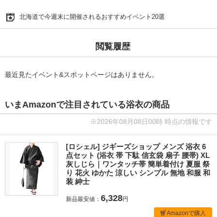
北海道で今週末に開催されるおすすめイベント20選
閲覧履歴
最近見たイベント&スポットページはありません。
いまAmazonで注目されている浴衣の商品
※2026年08月08日00時 時点の情報です
[ロシェル] ジギーズショップ メンズ 浴衣 6
点セット (浴衣 帯 下駄 信玄袋 扇子 腰帯) XL
灰しじら｜ワンタッチ帯 簡単着付け 夏服 祭
り 花火 ゆかた 涼しい シンプル 無地 和服 和
装 紳士
6,328
新品最安値：
円
Amazonで購入