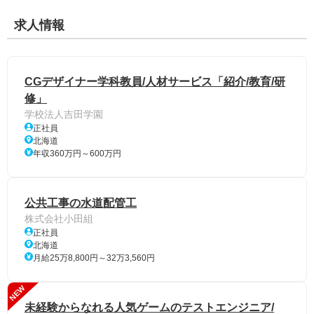
求人情報
CGデザイナー学科教員/人材サービス「紹介/教育/研
修」
学校法人吉田学園
正社員
北海道
年収360万円～600万円
公共工事の水道配管工
株式会社小田組
正社員
北海道
月給25万8,800円～32万3,560円
NEW
未経験からなれる人気ゲームのテストエンジニア/