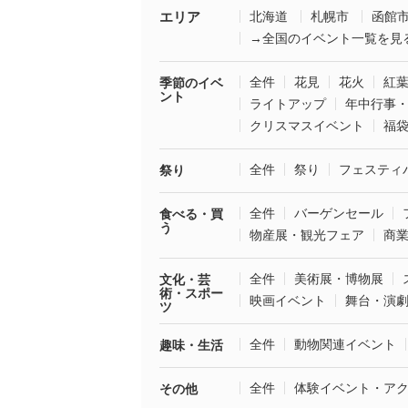
エリア
北海道
札幌市
函館
→全国のイベント一覧を見
全件
花見
花火
紅
季節のイベ
ント
ライトアップ
年中行事
クリスマスイベント
福
全件
祭り
フェスティ
祭り
全件
バーゲンセール
食べる・買
う
物産展・観光フェア
商
全件
美術展・博物展
文化・芸
術・スポー
映画イベント
舞台・演
ツ
全件
動物関連イベント
趣味・生活
全件
体験イベント・ア
その他