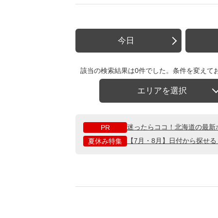
今日
該当の検索結果は0件でした。条件を変えて
エリアを選択
迷ったらココ！北海道の最新
PR
【7月・8月】日付から探せ
夏休み特集