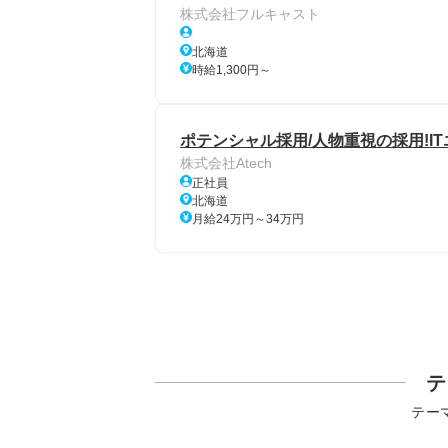
株式会社フルキャスト
北海道
時給1,300円～
ポテンシャル採用/人物重視の採用!I
株式会社Atech
正社員
北海道
月給24万円～34万円
テ
テー