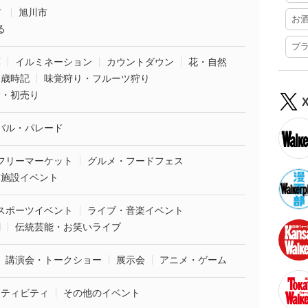
市
旭川市
お
る
プ
葉
イルミネーション
カウントダウン
花・自然
・歳時記
味覚狩り・フルーツ狩り
袋・初売り
バル・パレード
フリーマーケット
グルメ・フードフェス
業施設イベント
スポーツイベント
ライブ・音楽イベント
劇
伝統芸能・お笑いライブ
講演会・トークショー
展示会
アニメ・ゲーム
クティビティ
その他のイベント