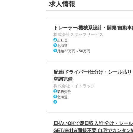
求人情報
トレーラー/機械系設計・開発/自動車部
株式会社スタッフサービス
正社員
北海道
月給22万円～50万円
配達/ドライバー/仕分け・シール貼り
空調完備
株式会社エイトラック
業務委託
北海道
日払いOKで即日収入/仕分け・シール
GET/来社&面接不要 自宅でカンタン