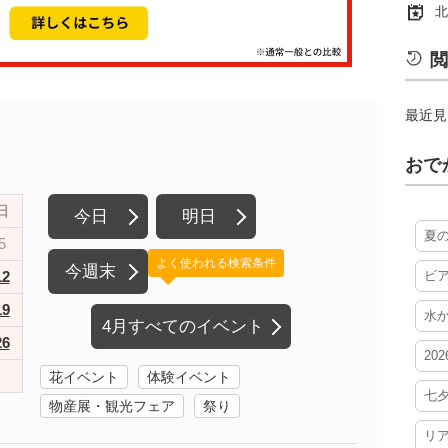
北
閲
最近見
おで
日
今日
明日
夏
5
よく使われる検索条件
今週末
12
ビ
19
水
4月すべてのイベント
26
20
花イベント
体験イベント
七
物産展・観光フェア
祭り
リ