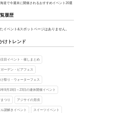
海道で今週末に開催されるおすすめイベント20選
覧履歴
たイベント&スポットページはありません。
かけトレンド
の注目イベント・催しまとめ
アガーデン・ビアフェス
かけ祭り・ウォーターフェス
26年9月19日～23日の連休開催イベント
夕まつり
アジサイの見頃
アル謎解きイベント
スイーツイベント