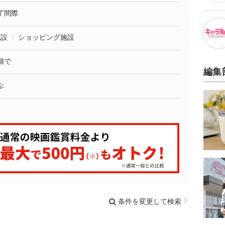
了間際
施設
ショッピング施設
婦で
編集
ぶ
条件を変更して検索