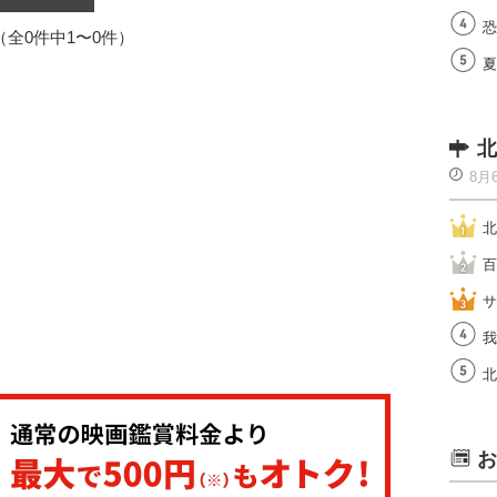
恐
1（全0件中1〜0件）
夏
北
8月
北
百
サ
我
北
お