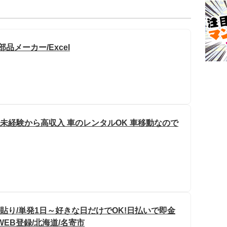
品メーカー/Excel
 未経験から高収入 車のレンタルOK 車移動なので
貼り/単発1日～好きな日だけでOK!日払いで即金
WEB登録/北海道/名寄市