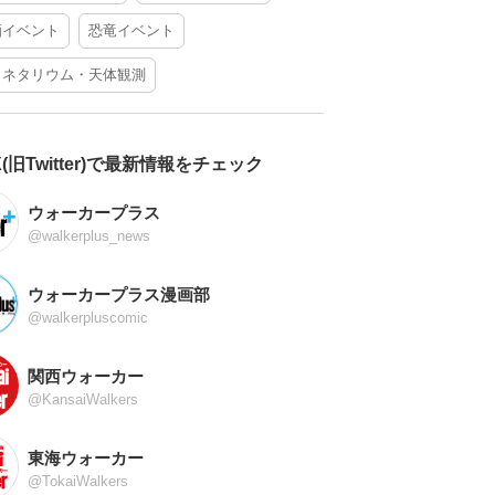
酒イベント
恐竜イベント
ラネタリウム・天体観測
X(旧Twitter)で最新情報をチェック
ウォーカープラス
@walkerplus_news
ウォーカープラス漫画部
@walkerpluscomic
関西ウォーカー
@KansaiWalkers
東海ウォーカー
@TokaiWalkers