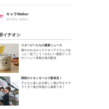
キャラWalker
@chara_walker_
部イチオシ
スヌーピーたちの最新ニュース
癒やされるキャラクターアイテムでほ
っと一息つこう！かわいい最新グッズ
やイベント情報を毎日配信
関西のイオンモールで新発見！
子どもと楽しめる新しい遊び方をママ
ライター達が現地から最新リポ！