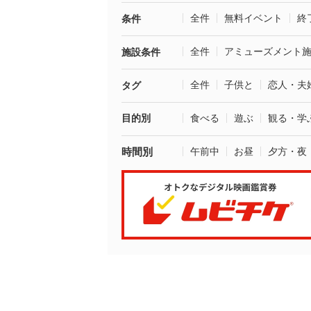
全件
無料イベント
終
条件
全件
アミューズメント
施設条件
全件
子供と
恋人・夫
タグ
目的別
食べる
遊ぶ
観る・学
時間別
午前中
お昼
夕方・夜