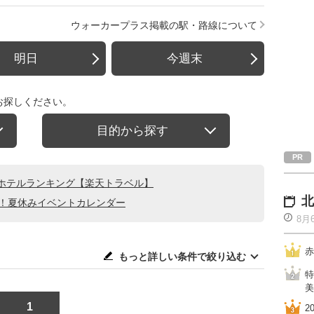
ウォーカープラス掲載の駅・路線について
明日
今週末
お探しください。
目的から探す
ホテルランキング【楽天トラベル】
北
る！夏休みイベントカレンダー
8月
赤
もっと詳しい条件で絞り込む
特
美
1
2