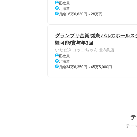
正社員
北海道
月給16万6,630円～28万円
グランプリ金賞!焼鳥バルのホールスタ
験可能/賞与年3回
いただきコッコちゃん 北8条店
正社員
北海道
月給34万6,350円～45万5,000円
テ
テー