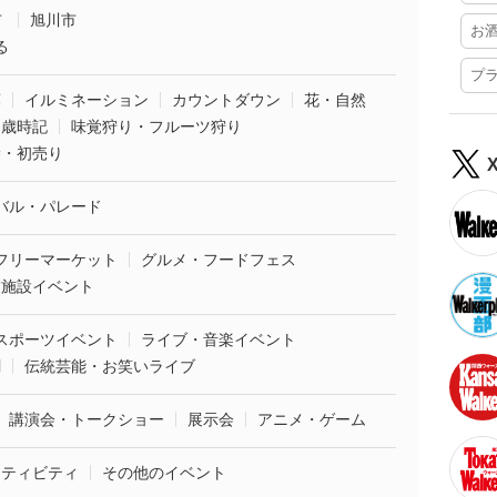
市
旭川市
お
る
プ
葉
イルミネーション
カウントダウン
花・自然
・歳時記
味覚狩り・フルーツ狩り
袋・初売り
バル・パレード
フリーマーケット
グルメ・フードフェス
業施設イベント
スポーツイベント
ライブ・音楽イベント
劇
伝統芸能・お笑いライブ
講演会・トークショー
展示会
アニメ・ゲーム
クティビティ
その他のイベント