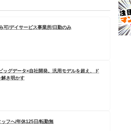
み可/デイサービス事業所/日勤のみ
動ビッグデータ×自社開発。汎用モデルを超え、ド
を解き明かす
フへ/年休125日/転勤無