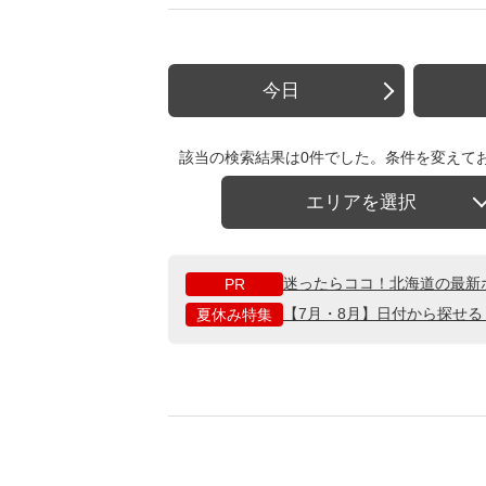
今日
該当の検索結果は0件でした。条件を変えて
エリアを選択
迷ったらココ！北海道の最新
PR
【7月・8月】日付から探せ
夏休み特集