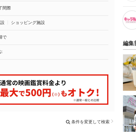
了間際
施設
ショッピング施設
婦で
編集
ぶ
条件を変更して検索