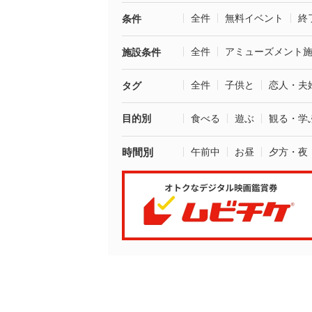
全件
無料イベント
終
条件
全件
アミューズメント
施設条件
全件
子供と
恋人・夫
タグ
目的別
食べる
遊ぶ
観る・学
時間別
午前中
お昼
夕方・夜