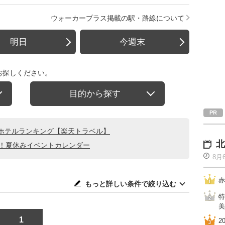
ウォーカープラス掲載の駅・路線について
明日
今週末
お探しください。
目的から探す
ホテルランキング【楽天トラベル】
北
る！夏休みイベントカレンダー
8月
赤
もっと詳しい条件で絞り込む
特
美
1
2