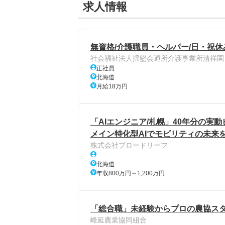
求人情報
無資格/介護職員・ヘルパー/日・祝休
社会福祉法人揺籃会通所介護事業所清祥園
正社員
北海道
月給18万円
「AIエンジニア/札幌」40年分の実
メイン特化型AIでモビリティの未来
株式会社ブロードリーフ
北海道
年収800万円～1,200万円
「総合職」未経験からプロの農協スタッ
峰延農業協同組合