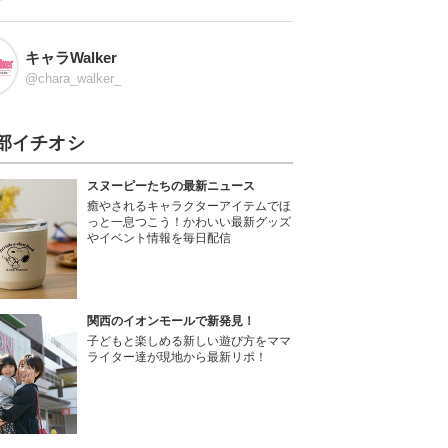
キャラWalker
@chara_walker_
部イチオシ
スヌーピーたちの最新ニュース
癒やされるキャラクターアイテムでほ
っと一息つこう！かわいい最新グッズ
やイベント情報を毎日配信
関西のイオンモールで新発見！
子どもと楽しめる新しい遊び方をママ
ライター達が現地から最新リポ！