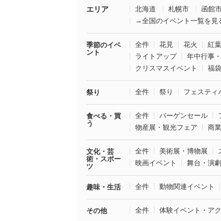
エリア
北海道
札幌市
函館
→全国のイベント一覧を見
全件
花見
花火
紅
季節のイベ
ント
ライトアップ
年中行事
クリスマスイベント
福
全件
祭り
フェスティ
祭り
全件
バーゲンセール
食べる・買
う
物産展・観光フェア
商
全件
美術展・博物展
文化・芸
術・スポー
映画イベント
舞台・演
ツ
全件
動物関連イベント
趣味・生活
全件
体験イベント・ア
その他