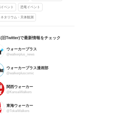
酒イベント
恐竜イベント
ラネタリウム・天体観測
X(旧Twitter)で最新情報をチェック
ウォーカープラス
@walkerplus_news
ウォーカープラス漫画部
@walkerpluscomic
関西ウォーカー
@KansaiWalkers
東海ウォーカー
@TokaiWalkers