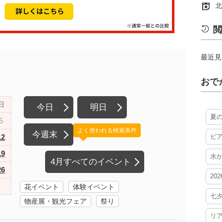
北
閲
最近見
おで
日
今日
明日
夏
5
よく使われる検索条件
今週末
12
ビ
19
水
4月すべてのイベント
26
20
花イベント
体験イベント
七
物産展・観光フェア
祭り
リ