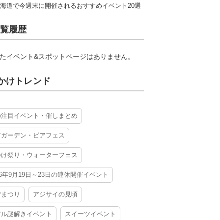
海道で今週末に開催されるおすすめイベント20選
覧履歴
たイベント&スポットページはありません。
かけトレンド
の注目イベント・催しまとめ
アガーデン・ビアフェス
かけ祭り・ウォーターフェス
26年9月19日～23日の連休開催イベント
夕まつり
アジサイの見頃
アル謎解きイベント
スイーツイベント