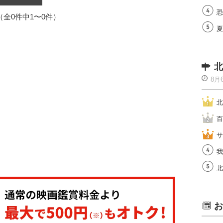
恐
1（全0件中1〜0件）
夏
北
8月
北
百
サ
我
北
お